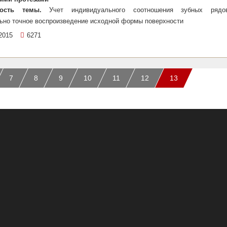
ность темы.
Учет индивидуального соотношения зубных ряд
ьно точное воспроизведение исходной формы поверхности
2015
6271
7
8
9
10
11
12
13