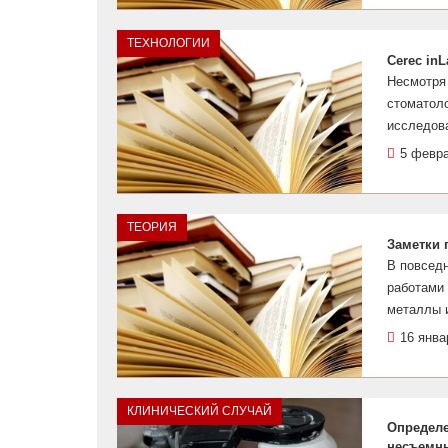
ТЕХНОЛОГИИ
Cerec in
Несмотря 
стоматол
исследова
5 февр
ТЕОРИЯ
Заметки 
В повседн
работами 
металлы и
16 янва
КЛИНИЧЕСКИЙ СЛУЧАЙ
Определе
несъемн