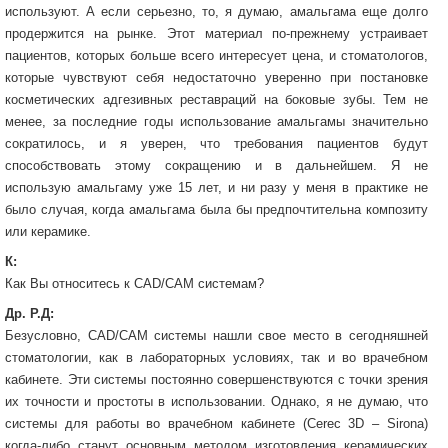
используют. А если серьезно, то, я думаю, амальгама еще долго
продержится на рынке. Этот материал по-прежнему устраивает
пациентов, которых больше всего интересует цена, и стоматологов,
которые чувствуют себя недостаточно уверенно при постановке
косметических адгезивных реставраций на боковые зубы. Тем не
менее, за последние годы использование амальгамы значительно
сократилось, и я уверен, что требования пациентов будут
способствовать этому сокращению и в дальнейшем. Я не
использую амальгаму уже 15 лет, и ни разу у меня в практике не
было случая, когда амальгама была бы предпочтительна композиту
или керамике.
К:
Как Вы относитесь к CAD/CAM системам?
Др. Р.Д:
Безусловно, CAD/CAM системы нашли свое место в сегодняшней
стоматологии, как в лабораторных условиях, так и во врачебном
кабинете. Эти системы постоянно совершенствуются с точки зрения
их точности и простоты в использовании. Однако, я не думаю, что
системы для работы во врачебном кабинете (Cerec 3D – Sirona)
когда-либо станут основным методом изготовления керамических