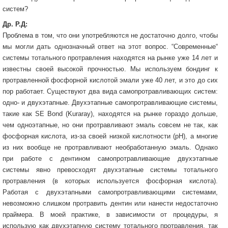
систем?
Др. Р.Д:
Проблема в том, что они употребляются не достаточно долго, чтобы
мы могли дать однозначный ответ на этот вопрос. “Современные“
системы тотального протравления находятся на рынке уже 14 лет и
известны своей высокой прочностью. Мы используем бондинг к
протравленной фосфорной кислотой эмали уже 40 лет, и это до сих
пор работает. Существуют два вида самопротравливающих систем:
одно- и двухэтапные. Двухэтапные самопротравливающие системы,
такие как SE Bond (Kuraray), находятся на рынке гораздо дольше,
чем одноэтапные, но они протравливают эмаль совсем не так, как
фосфорная кислота, из-за своей низкой кислотности (рН), а многие
из них вообще не протравливают необработанную эмаль. Однако
при работе с дентином самопротравливающие двухэтапные
системы явно превосходят двухэтапные системы тотального
протравления (в которых используется фосфорная кислота).
Работая с двухэтапными самопротравливающими системами,
невозможно слишком протравить дентин или нанести недостаточно
праймера. В моей практике, в зависимости от процедуры, я
использую как двухэтапную систему тотального протравления, так