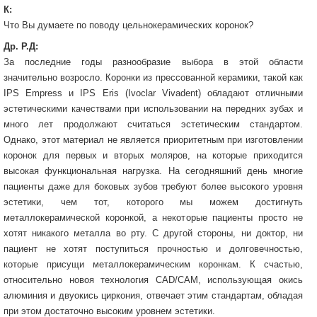
К:
Что Вы думаете по поводу цельнокерамических коронок?
Др. Р.Д:
За последние годы разнообразие выбора в этой области
значительно возросло. Коронки из прессованной керамики, такой как
IPS Empress и IPS Eris (Ivoclar Vivadent) обладают отличными
эстетическими качествами при использовании на передних зубах и
много лет продолжают считаться эстетическим стандартом.
Однако, этот материал не является приоритетным при изготовлении
коронок для первых и вторых моляров, на которые приходится
высокая функциональная нагрузка. На сегодняшний день многие
пациенты даже для боковых зубов требуют более высокого уровня
эстетики, чем тот, которого мы можем достигнуть
металлокерамической коронкой, а некоторые пациенты просто не
хотят никакого металла во рту. С другой стороны, ни доктор, ни
пациент не хотят поступиться прочностью и долговечностью,
которые присущи металлокерамическим коронкам. К счастью,
относительно новоя технология CAD/CAM, использующая окись
алюминия и двуокись циркония, отвечает этим стандартам, обладая
при этом достаточно высоким уровнем эстетики.