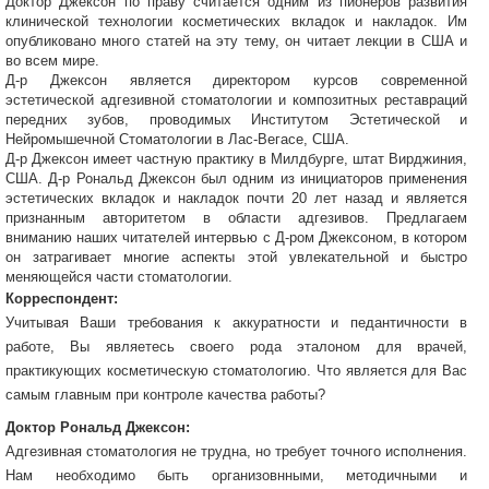
Доктор Джексон по праву считается одним из пионеров развития
клинической технологии косметических вкладок и накладок. Им
опубликовано много статей на эту тему, он читает лекции в США и
во всем мире.
Д-р Джексон является директором курсов современной
эстетической адгезивной стоматологии и композитных реставраций
передних зубов, проводимых Институтом Эстетической и
Нейромышечной Стоматологии в Лас-Вегасе, США.
Д-р Джексон имеет частную практику в Милдбурге, штат Вирджиния,
США. Д-р Рональд Джексон был одним из инициаторов применения
эстетических вкладок и накладок почти 20 лет назад и является
признанным авторитетом в области адгезивов. Предлагаем
вниманию наших читателей интервью с Д-ром Джексоном, в котором
он затрагивает многие аспекты этой увлекательной и быстро
меняющейся части стоматологии.
Корреспондент:
Учитывая Ваши требования к аккуратности и педантичности в
работе, Вы являетесь своего рода эталоном для врачей,
практикующих косметическую стоматологию. Что является для Вас
самым главным при контроле качества работы?
Доктор Рональд Джексон:
Адгезивная стоматология не трудна, но требует точного исполнения.
Нам необходимо быть организовнными, методичными и