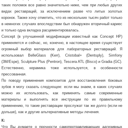
таких поломок все равно значительно ниже, чем при любых других
видах реставраций, за исключением разве что литых золотых
коронок. Также хочу отметить, что из нескольких тысяч работ только
в немногих случаях впоследствии был обнаружен вторичный кариес
и только одна вкладка расцементировалась.
Concept (в улучшенной модификации известный как Concept HP)
применяется и сейчас, но, конечно, в настоящее время существует
огромный выбор материалов для лабораторных реставраций. Я
использовал ВelleGlass (Kerr), Cristobal+ (Dentsply), Simfony
(3M/Espe), Sculpture Plus (Pentron), Tescera ATL (Bisco) и Gradia (GC).
Естественно, керамика тоже используется, в особенности
прессованная.
По поводу применения композитов для восстановления боковых
зубов я могу сказать следующее: если мы знаем, в каких случаях
можно их использовать, как применять самые современные
материалы и выполнять все инструкции по их правильному
применению, то такие реставрации прослужат так же долго (если не
дольше), как и другие альтернативные методы лечения.
К:
Что Вы думаете о прочности самопротравливающих адгезивных