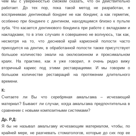
чем мы с уверенностью сможем сказать, что он действительно
работает. До тех пор, пока такой метод не разработан, я
воспринимаю дентиновый бондинг не как бондинг, а как герметик,
особенно при бондинге с дентином, находящимся близко к пульпе
зуба. Что касается дентинового бондинга при работе с вкладками и
накладками, то в этих случаях я совершенно не волнуюсь, так как,
несмотря на то, что десневой край кариозной полости часто
приходится на дентин, в обработанной полости также присутствует
большое количество эмали на окклюзионном и проксимальном
краях. На практике, как я уже говорил, я очень редко вижу
вторичный кариес под этими реставрациями. И мы говорим о
большом количестве реставраций на протяжении длительного
времени.
К:
Считаете ли Вы что серебряная амальгама – исчезающий
материал? Бывают ли случаи, когда амальгама предпочтительна в
сравнении с новыми композитными системами?
Др. Р.Д:
Я бы не называл амальгаму исчезающим материалом, чтобы, по
крайней мере, не разгневать стоматологов, которые до сих пор ее