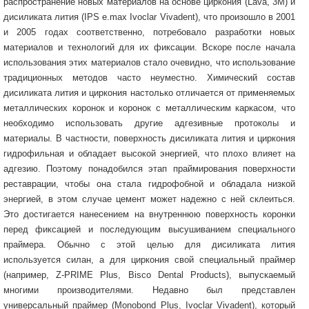
распространение новых материалов на основе циркония (Lava, 3M) и
дисиликата лития (IPS e.max Ivoclar Vivadent), что произошло в 2001
и 2005 годах соответственно, потребовало разработки новых
материалов и технологий для их фиксации. Вскоре после начала
использования этих материалов стало очевидно, что использование
традиционных методов часто неуместно. Химический состав
дисиликата лития и циркония настолько отличается от применяемых
металлических коронок и коронок с металлическим каркасом, что
необходимо использовать другие адгезивные протоколы и
материалы. В частности, поверхность дисиликата лития и циркония
гидрофильная и обладает высокой энергией, что плохо влияет на
адгезию. Поэтому понадобился этап праймирования поверхности
реставрации, чтобы она стала гидрофобной и обладала низкой
энергией, в этом случае цемент может надежно с ней склеиться.
Это достигается нанесением на внутреннюю поверхность коронки
перед фиксацией и последующим высушиванием специального
праймера. Обычно с этой целью для дисиликата лития
используется силан, а для циркония свой специальный праймер
(например, Z-PRIME Plus, Bisco Dental Products), выпускаемый
многими производителями. Недавно был представлен
универсальный праймер (Monobond Plus, Ivoclar Vivadent), который