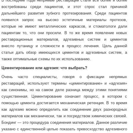
В последние годы непрямые реставрации стали всё более и более
востребованы среди пациентов, и этот спрос стал причиной
дальнейшего развития зубного протезирования. Среди пациентов
появился запрос на высоко эстетичные материалы протезов,
которые не имеют металлических каркасов, и стоматологи дали
пациентам то, что они просили. В то же время появление новых
реставрационных материалов, адгезивных систем и цементов
внесло путаницу и сложности в процесс лечения. Цель данной
статьи дать обзор имеющихся цементов и адгезивных систем, а
также оптимальные схемы по их использованию.
Цементирование или адгезия: что выбрать?
Очень часто специалисты, говоря о фиксации непрямых
реставраций, используют термины «цементирование» и «адгезия»
как синонимы, но на самом деле разница между этими понятиями
существенная. Цементирование означает процесс, в котором с
помощью цемента достигается механическая ретенция. В то время
как адгезию можно определить как соединение двух разнородных
материалов как механически, так и посредством химических связей.
Бондинг — это процедура соединения материалов. Данное различие
указано с единственной целью показать превосходство адгезивного