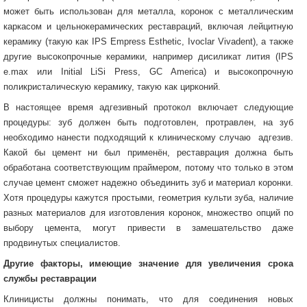
может быть использован для металла, коронок с металлическим
каркасом и цельнокерамических реставраций, включая лейцитную
керамику (такую как IPS Empress Esthetic, Ivoclar Vivadent), а также
другие высокопрочные керамики, например дисиликат лития (IPS
e.max или Initial LiSi Press, GC America) и высокопрочную
поликристалическую керамику, такую как цирконий.
В настоящее время адгезивный протокол включает следующие
процедуры: зуб должен быть подготовлен, протравлен, на зуб
необходимо нанести подходящий к клиническому случаю адгезив.
Какой бы цемент ни был применён, реставрация должна быть
обработана соответствующим праймером, потому что только в этом
случае цемент сможет надежно объединить зуб и материал коронки.
Хотя процедуры кажутся простыми, геометрия культи зуба, наличие
разных материалов для изготовления коронок, множество опций по
выбору цемента, могут привести в замешательство даже
продвинутых специалистов.
Другие факторы, имеющие значение для увеличения срока
службы реставрации
Клиницисты должны понимать, что для соединения новых