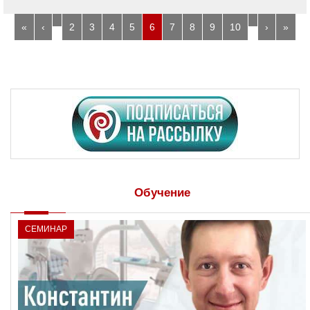
…
…
«
‹
2
3
4
5
6
7
8
9
10
›
»
Обучение
СЕМИНАР