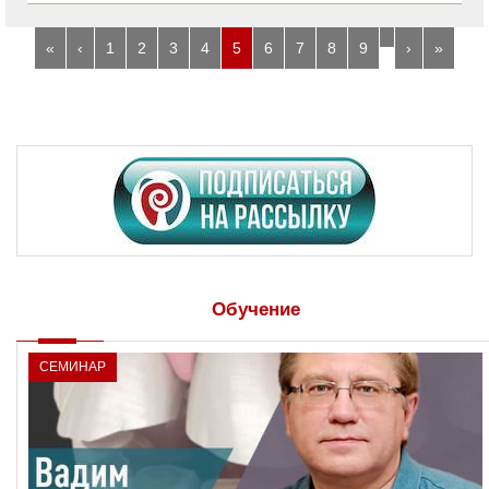
…
«
‹
1
2
3
4
5
6
7
8
9
›
»
Обучение
СЕМИНАР