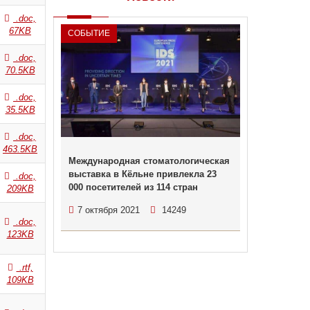
.doc,
67KB
СОБЫТИЕ
.doc,
70.5KB
.doc,
35.5KB
.doc,
463.5KB
Международная стоматологическая
выставка в Кёльне привлекла 23
.doc,
000 посетителей из 114 стран
209KB
7 октября 2021
14249
.doc,
123KB
.rtf,
109KB