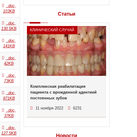
.doc,
103KB
Статьи
.doc,
130.5KB
КЛИНИЧЕСКИЙ СЛУЧАЙ
.doc,
141KB
.doc,
42KB
.doc,
73KB
Комплексная реабилитация
пациента с врожденной адентией
.doc,
постоянных зубов
971KB
11 ноября 2022
6231
.doc,
37KB
.doc,
127.5KB
Новости