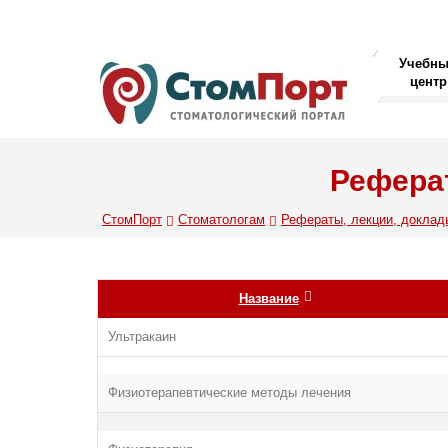
Учебн
центр
Реферат
СтомПорт
Стоматологам
Рефераты, лекции, доклад
Название
Ультракаин
Физиотерапевтические методы лечения