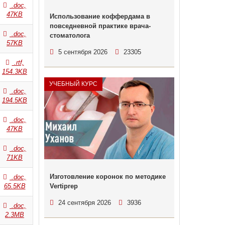
.doc,
47KB
Использование коффердама в
повседневной практике врача-
.doc,
стоматолога
57KB
5 сентября 2026
23305
.rtf,
154.3KB
УЧЕБНЫЙ КУРС
.doc,
194.5KB
.doc,
47KB
.doc,
71KB
Изготовление коронок по методике
.doc,
65.5KB
Vertiprep
24 сентября 2026
3936
.doc,
2.3MB