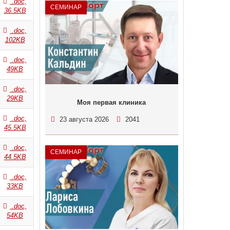
.doc,
СЕМИНАР
36.5KB
.doc,
102KB
.doc,
49KB
.doc,
29KB
Моя первая клиника
.doc,
23 августа 2026
2041
45.5KB
.doc,
СЕМИНАР
44.5KB
.doc,
33KB
.doc,
54KB