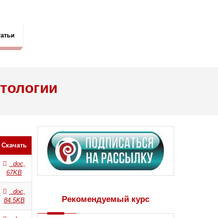
татьи
атологии
Скачать
.doc,
67KB
.doc,
Рекомендуемый курс
84.5KB