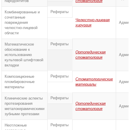
пародонтитов
стоматология
Рефераты
Комбинированные и
сочетанные
Челюстно-лицевая
повреждения
Админ
хирургия
челюстно-лицевой
области
Рефераты
Математическое
обоснование к
Ортопедическая
использованию
Админ
стоматология
культевой штифтовой
вкладки
Рефераты
Композиционные
Стоматологические
пломбировочные
Админ
материалы
материалы
Рефераты
Клинические аспекты
протезирования
Ортопедическая
Админ
металокерамическими
стоматология
зубными протезами
Рефераты
Неотложные