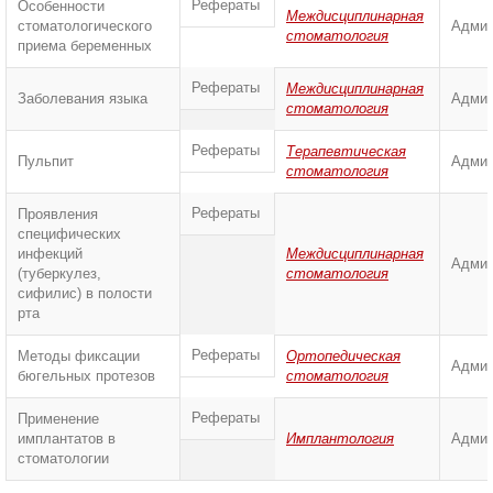
Рефераты
Особенности
Междисциплинарная
стоматологического
Админ
стоматология
приема беременных
Рефераты
Междисциплинарная
Заболевания языка
Админ
стоматология
Рефераты
Терапевтическая
Пульпит
Админ
стоматология
Рефераты
Проявления
специфических
инфекций
Междисциплинарная
Админ
(туберкулез,
стоматология
сифилис) в полости
рта
Рефераты
Методы фиксации
Ортопедическая
Админ
бюгельных протезов
стоматология
Рефераты
Применение
имплантатов в
Имплантология
Админ
стоматологии