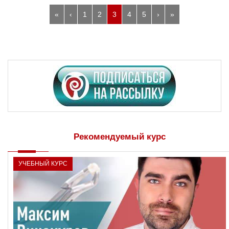
«
‹
1
2
3
4
5
›
»
Рекомендуемый курс
УЧЕБНЫЙ КУРС