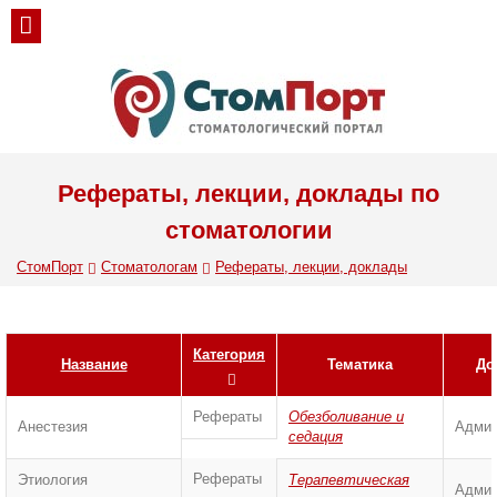
Рефераты, лекции, доклады по
стоматологии
СтомПорт
Стоматологам
Рефераты, лекции, доклады
Категория
Название
Тематика
До
Рефераты
Обезболивание и
Анестезия
Админ
седация
Рефераты
Этиология
Терапевтическая
Админ