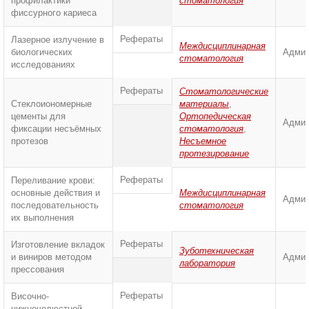
профилактики
стоматология
фиссурного кариеса
Рефераты
Лазерное излучение в
Междисциплинарная
биологических
Админ
стоматология
исследованиях
Рефераты
Стоматологические
Стеклоиономерные
материалы
,
цементы для
Ортопедическая
Админ
фиксации несъёмных
стоматология
,
протезов
Несъемное
протезирование
Рефераты
Переливание крови:
основные действия и
Междисциплинарная
Админ
последовательность
стоматология
их выполнения
Рефераты
Изготовление вкладок
Зуботехническая
и виниров методом
Админ
лаборатория
прессования
Рефераты
Височно-
нижнечелюстной