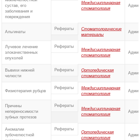
Междисциплинарная
сустав, его
Админ
стоматология
заболевания и
повреждения
Рефераты
Стоматологические
Альгинаты
Админ
материалы
Рефераты
Лучевое лечение
Междисциплинарная
злокачественных
Админ
стоматология
опухолей
Рефераты
Вывихи нижней
Ортопедическая
Админ
челюсти
стоматология
Рефераты
Междисциплинарная
Физиотерапия рубцов
Админ
стоматология
Рефераты
Причины
Междисциплинарная
непереносимости
Админ
стоматология
зубных протезов
Рефераты
Аномалии
Ортопедическая
зубочелюстной
Админ
стоматология