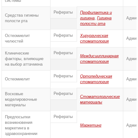
системы
Рефераты
Профилактика и
Средства гигиены
гигиена
,
Гигиена
Админ
полости рта
полости рта
Рефераты
Остеомиелит
Хирургическая
Админ
челюстей
стоматология
Рефераты
Клинические
Междисциплинарная
факторы, влияющие
Админ
стоматология
на выбор аттачмена
Рефераты
Ортопедическая
Остеомиелит
Админ
стоматология
Рефераты
Восковые
Стоматологические
моделировочные
Админ
материалы
материалы
Рефераты
Предпосылки
возникновения
Маркетинг
Админ
маркетинга в
здравоохранении