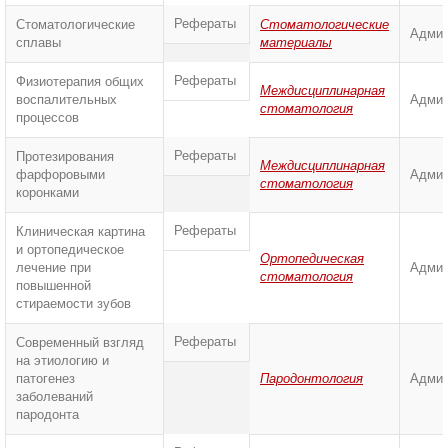
Рефераты
Стоматологические
Стоматологические
Админ
сплавы
материалы
Рефераты
Физиотерапия общих
Междисциплинарная
воспалительных
Админ
стоматология
процессов
Рефераты
Протезирования
Междисциплинарная
фарфоровыми
Админ
стоматология
коронками
Рефераты
Клиническая картина
и ортопедическое
Ортопедическая
лечение при
Админ
стоматология
повышенной
стираемости зубов
Рефераты
Современный взгляд
на этиологию и
патогенез
Пародонтология
Админ
заболеваний
пародонта