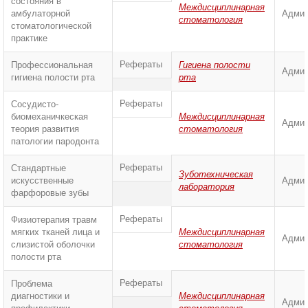
состояния в
Междисциплинарная
амбулаторной
Админ
стоматология
стоматологической
практике
Рефераты
Профессиональная
Гигиена полости
Админ
гигиена полости рта
рта
Рефераты
Сосудисто-
биомеханичкеская
Междисциплинарная
Админ
теория развития
стоматология
патологии пародонта
Рефераты
Стандартные
Зуботехническая
искусственные
Админ
лаборатория
фарфоровые зубы
Рефераты
Физиотерапия травм
мягких тканей лица и
Междисциплинарная
Админ
слизистой оболочки
стоматология
полости рта
Рефераты
Проблема
диагностики и
Междисциплинарная
Админ