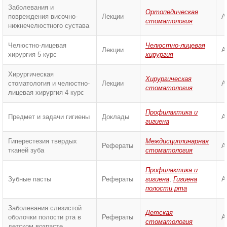
Заболевания и
Ортопедическая
повреждения височно-
Лекции
А
стоматология
нижнечелюстного сустава
Челюстно-лицевая
Челюстно-лицевая
Лекции
А
хирургия 5 курс
хирургия
Хирургическая
Хирургическая
стоматология и челюстно-
Лекции
А
стоматология
лицевая хирургия 4 курс
Профилактика и
Предмет и задачи гигиены
Доклады
А
гигиена
Гиперестезия твердых
Междисциплинарная
Рефераты
А
тканей зуба
стоматология
Профилактика и
Зубные пасты
Рефераты
гигиена
,
Гигиена
А
полости рта
Заболевания слизистой
Детская
оболочки полости рта в
Рефераты
А
стоматология
детском возрасте