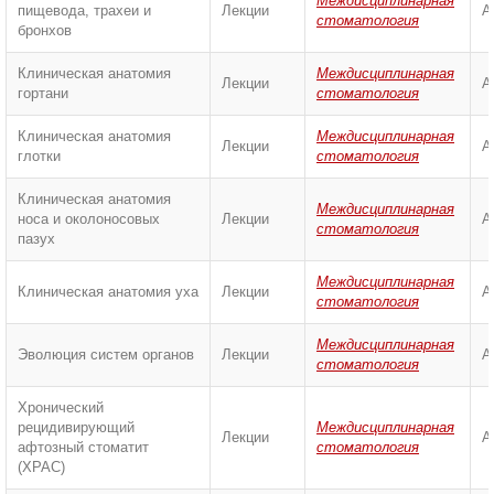
Междисциплинарная
пищевода, трахеи и
Лекции
А
стоматология
бронхов
Клиническая анатомия
Междисциплинарная
Лекции
А
гортани
стоматология
Клиническая анатомия
Междисциплинарная
Лекции
А
глотки
стоматология
Клиническая анатомия
Междисциплинарная
носа и околоносовых
Лекции
А
стоматология
пазух
Междисциплинарная
Клиническая анатомия уха
Лекции
А
стоматология
Междисциплинарная
Эволюция систем органов
Лекции
А
стоматология
Хронический
рецидивирующий
Междисциплинарная
Лекции
А
афтозный стоматит
стоматология
(ХРАС)