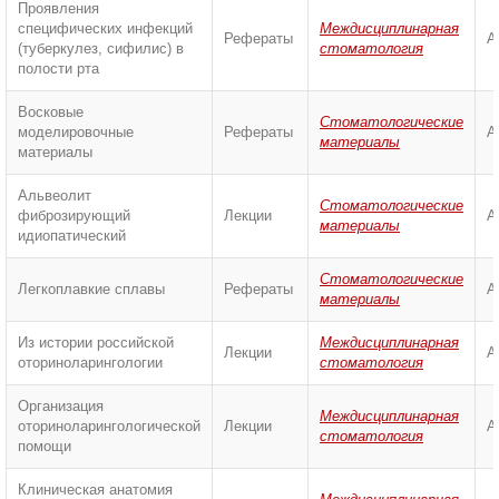
Проявления
специфических инфекций
Междисциплинарная
Рефераты
А
(туберкулез, сифилис) в
стоматология
полости рта
Восковые
Стоматологические
моделировочные
Рефераты
А
материалы
материалы
Альвеолит
Стоматологические
фиброзирующий
Лекции
А
материалы
идиопатический
Стоматологические
Легкоплавкие сплавы
Рефераты
А
материалы
Из истории российской
Междисциплинарная
Лекции
А
оториноларингологии
стоматология
Организация
Междисциплинарная
оториноларингологической
Лекции
А
стоматология
помощи
Клиническая анатомия