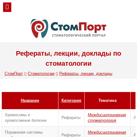
Рефераты, лекции, доклады по
стоматологии
СтомПорт
Стоматологам
Рефераты, лекции, доклады
Название
Категория
Тематика
Хромосомы и
Междисциплинарная
Рефераты
А
хромосомные болезни
стоматология
Поражения системы
Междисциплинарная
Рефераты
А