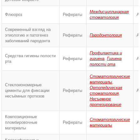
Междисциплинарная
Флюороз
Рефераты
А
стоматология
Современный взгляд на
этиологию и патогенез
Рефераты
Пародонтология
А
заболеваний пародонта
Профилактика и
Средства гигиены полости
Рефераты
гигиена
,
Гигиена
А
рта
полости рта
Стоматологические
материалы
,
Стеклоиономерные
Ортопедическая
цементы для фиксации
Рефераты
А
стоматология
,
несъёмных протезов
Несъемное
протезирование
Композиционные
Стоматологические
пломбировочные
Рефераты
А
материалы
материалы