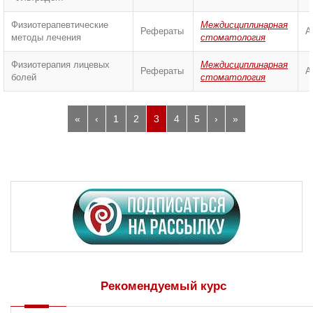
Физиотерапевтические
Междисциплинарная
Рефераты
А
методы лечения
стоматология
Физиотерапия лицевых
Междисциплинарная
Рефераты
А
болей
стоматология
«
‹
1
2
3
4
5
›
»
Рекомендуемый курс