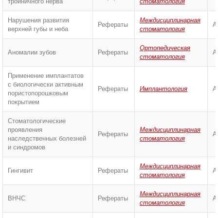
тройничного нерва
стоматология
Нарушения развития
Междисциплинарная
Рефераты
А
верхней губы и неба
стоматология
Ортопедическая
Аномалии зубов
Рефераты
А
стоматология
Применение имплантатов
с биологически активным
Рефераты
Имплантология
А
пористопорошковым
покрытием
Стоматологические
проявления
Междисциплинарная
Рефераты
А
наследственных болезней
стоматология
и синдромов
Междисциплинарная
Гингивит
Рефераты
А
стоматология
Междисциплинарная
ВНЧС
Рефераты
А
стоматология