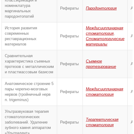
Классификация и
номенклатура
Рефераты
Пародонтология
А
маргинальных
пародонтопатий
История развития
Междисциплинарная
современных
стоматология
,
Рефераты
А
реставрационных
Стоматологические
материалов
материалы
Сравнительная
характеристика съемных
Съемное
Рефераты
А
протезов с металлическим
протезирование
и пластмассовым базисом
Анатомическое строение 5
пары черепно-мозговых
Междисциплинарная
Рефераты
А
нервов (тройничный нерв
стоматология
n. trigeminus)
Ультразвуковая терапия
стоматологических
Терапевтическая
заболеваний. Удаление
Рефераты
А
стоматология
зубного камня аппаратом
«Ультрадент»