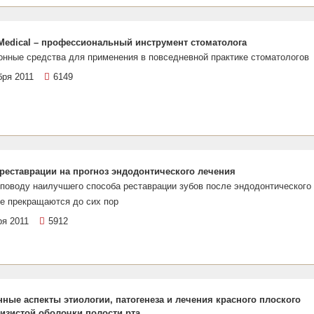
 Medical – профессиональный инструмент стоматолога
онные средства для применения в повседневной практике стоматологов
бря 2011
6149
реставрации на прогноз эндодонтического лечения
поводу наилучшего способа реставрации зубов после эндодонтического
е прекращаются до сих пор
ря 2011
5912
ные аспекты этиологии, патогенеза и лечения красного плоского
изистой оболочки полости рта