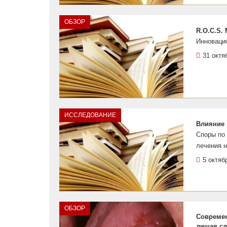
ОБЗОР
R.O.C.S.
Инноваци
31 октя
ИССЛЕДОВАНИЕ
Влияние 
Споры по 
лечения н
5 октяб
ОБЗОР
Современ
лишая сл