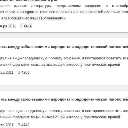
вании данных литературы представлены сведения о многообр
ких форм и синдромов красного плоского лишая слизистой оболочки пол
и его с соматическими заболеваниями.
ября 2011
6616
язь между заболеваниями пародонта и эндодонтической патологие
дуя на энциклопедическую полноту описания, я постарался осветить вс
енький фрагмент темы, вызывающей интерес у практических врачей
ста 2011
4203
язь между заболеваниями пародонта и эндодонтической патологие
дуя на энциклопедическую полноту описания, я постарался осветить вс
енький фрагмент темы, вызывающей интерес у практических врачей
ста 2011
4742