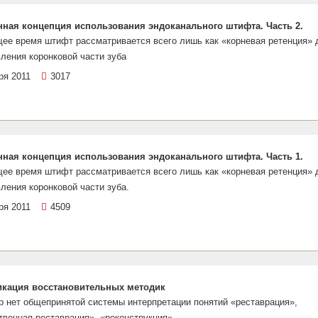
ная концепция использования эндоканального штифта. Часть 2.
ее время штифт рассматривается всего лишь как «корневая ретенция» 
ления коронковой части зуба
ря 2011
3017
ная концепция использования эндоканального штифта. Часть 1.
ее время штифт рассматривается всего лишь как «корневая ретенция» 
ления коронковой части зуба.
ря 2011
4509
кация восстановительных методик
р нет общепринятой системы интерпретации понятий «реставрация»,
венная реставрация», «реконструкция»