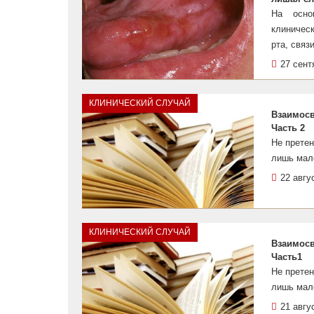
На осно
клиничес
рта, связ
27 сент
КЛИНИЧЕСКИЙ СЛУЧАЙ
Взаимосв
Часть 2
Не претен
лишь мал
22 авгу
КЛИНИЧЕСКИЙ СЛУЧАЙ
Взаимосв
Часть1
Не претен
лишь мал
21 авгу