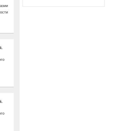
азии
ости
й.
его
й.
его