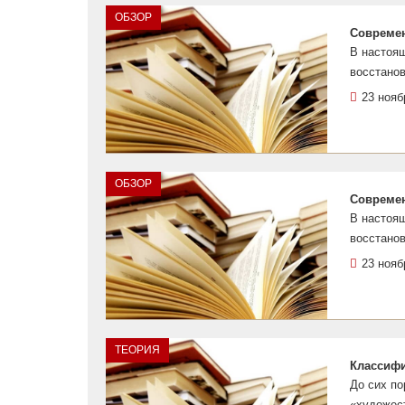
ОБЗОР
Современ
В настоящ
восстанов
23 нояб
ОБЗОР
Современ
В настоящ
восстанов
23 нояб
ТЕОРИЯ
Классифи
До сих по
«художест