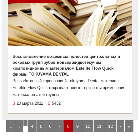
Восстановление объемных полостей центральных и
боковых групп зубов новым жидкотекучим
композиционным материалом Estelite Flow Quick
фирмы TOKUYAMA DENTAL
Разработанный корпорацией Tokuyama Dental материал
Estelite Flow Quick открывает новые горизонты применения
материалов этой группы.
20 марта 2011
5432
…
«
‹
4
5
6
7
8
9
10
11
12
›
»