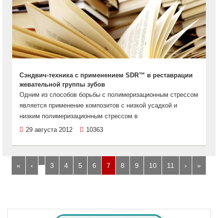
Сэндвич-техника с применением SDR™ в реставрации
жевательной группы зубов
Одним из способов борьбы с полимеризационным стрессом
является применение композитов с низкой усадкой и
низким полимеризационным стрессом в
29 августа 2012
10363
…
«
‹
3
4
5
6
7
8
9
10
11
›
»