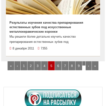
Результаты изучения качества препарирования
естественных зубов под искусственные
металлокерамические коронки
Мы решили более детально изучить качество
препарирования естественных зубов под
8 декабря 2011
7355
…
«
‹
1
2
3
4
5
6
7
8
9
›
»