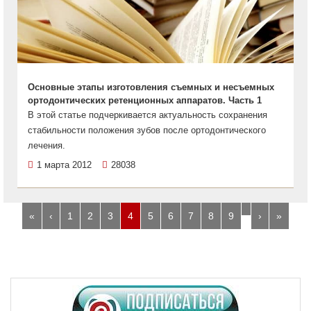
Основные этапы изготовления съемных и несъемных
ортодонтических ретенционных аппаратов. Часть 1
В этой статье подчеркивается актуальность сохранения
стабильности положения зубов после ортодонтического
лечения.
1 марта 2012
28038
…
«
‹
1
2
3
4
5
6
7
8
9
›
»