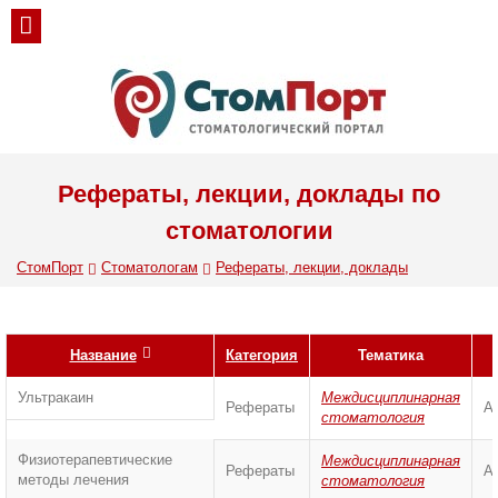
Рефераты, лекции, доклады по
стоматологии
СтомПорт
Стоматологам
Рефераты, лекции, доклады
Название
Категория
Тематика
Ультракаин
Междисциплинарная
Рефераты
А
стоматология
Физиотерапевтические
Междисциплинарная
Рефераты
А
методы лечения
стоматология