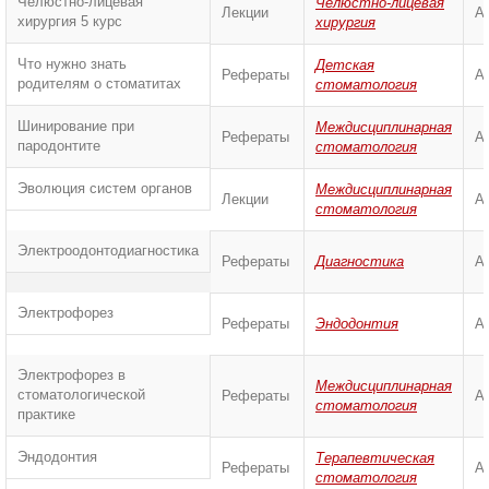
Челюстно-лицевая
Челюстно-лицевая
Лекции
А
хирургия 5 курс
хирургия
Что нужно знать
Детская
Рефераты
А
родителям о стоматитах
стоматология
Шинирование при
Междисциплинарная
Рефераты
А
пародонтите
стоматология
Эволюция систем органов
Междисциплинарная
Лекции
А
стоматология
Электроодонтодиагностика
Рефераты
Диагностика
А
Электрофорез
Рефераты
Эндодонтия
А
Электрофорез в
Междисциплинарная
стоматологической
Рефераты
А
стоматология
практике
Эндодонтия
Терапевтическая
Рефераты
А
стоматология