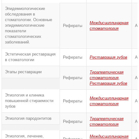
Эпидемиологические
обследования в
стоматологии. Основные
Междисциплинарная
эпидемиологические
Рефераты
А
стоматология
показатели
стоматологических
заболеваний.
Эстетическая реставрация
Рефераты
Реставрация зубов
А
в стоматологии
Этапы реставрации
Терапевтическая
Рефераты
стоматология
,
А
Реставрация зубов
Этиология и клиника
Междисциплинарная
повышенной стираемости
Рефераты
А
стоматология
зубов
Этиология пародонтитов
Терапевтическая
Рефераты
А
стоматология
Этиология, лечение,
Междисциплинарная