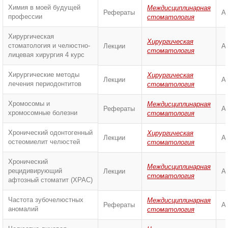
Химия в моей будущей
Междисциплинарная
Рефераты
А
профессии
стоматология
Хирургическая
Хирургическая
стоматология и челюстно-
Лекции
А
стоматология
лицевая хирургия 4 курс
Хирургические методы
Хирургическая
Лекции
А
лечения периодонтитов
стоматология
Хромосомы и
Междисциплинарная
Рефераты
А
хромосомные болезни
стоматология
Хронический одонтогенный
Хирургическая
Лекции
А
остеомиелит челюстей
стоматология
Хронический
Междисциплинарная
рецидивирующий
Лекции
А
стоматология
афтозный стоматит (ХРАС)
Частота зубочелюстных
Междисциплинарная
Рефераты
А
аномалий
стоматология