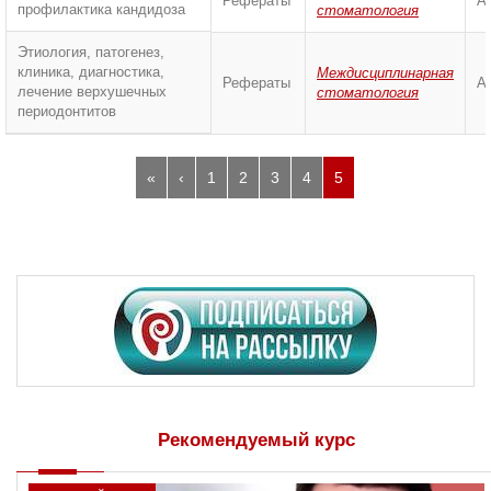
Рефераты
А
профилактика кандидоза
стоматология
Этиология, патогенез,
клиника, диагностика,
Междисциплинарная
Рефераты
А
лечение верхушечных
стоматология
периодонтитов
«
‹
1
2
3
4
5
Рекомендуемый курс