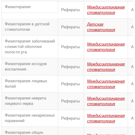
Физиотерапия
Междисциплинарная
Рефераты
А
стоматология
Физиотерапия в детской
Детская
Рефераты
А
стоматологии
стоматология
Физиотерапия заболеваний
Междисциплинарная
слизистой оболочки
Рефераты
А
стоматология
полости рта
Физиотерапия исходов
Междисциплинарная
Рефераты
А
воспаления
стоматология
Физиотерапия лицевых
Междисциплинарная
Рефераты
А
болей
стоматология
Физиотерапия неврита
Междисциплинарная
Рефераты
А
лицевого нерва
стоматология
Физиотерапия некариозных
Междисциплинарная
Рефераты
А
поражений
стоматология
Физиотерапия общих