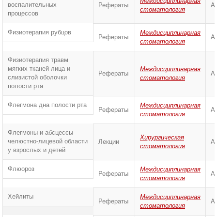
Междисциплинарная
воспалительных
Рефераты
А
стоматология
процессов
Физиотерапия рубцов
Междисциплинарная
Рефераты
А
стоматология
Физиотерапия травм
мягких тканей лица и
Междисциплинарная
Рефераты
А
слизистой оболочки
стоматология
полости рта
Флегмона дна полости рта
Междисциплинарная
Рефераты
А
стоматология
Флегмоны и абсцессы
Хирургическая
челюстно-лицевой области
Лекции
А
стоматология
у взрослых и детей
Флюороз
Междисциплинарная
Рефераты
А
стоматология
Хейлиты
Междисциплинарная
Рефераты
А
стоматология