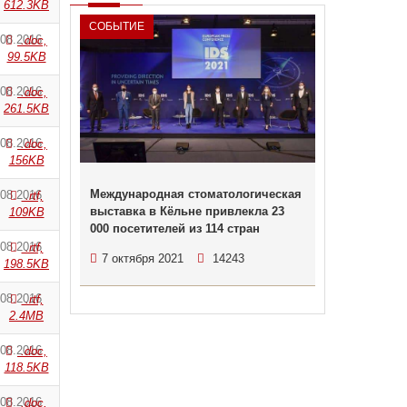
612.3KB
СОБЫТИЕ
.08.2016
.doc,
99.5KB
.08.2016
.doc,
261.5KB
.08.2016
.doc,
156KB
Международная стоматологическая
.08.2016
.rtf,
выставка в Кёльне привлекла 23
109KB
000 посетителей из 114 стран
.08.2016
.rtf,
7 октября 2021
14243
198.5KB
.08.2016
.rtf,
2.4MB
.08.2016
.doc,
118.5KB
.08.2016
.doc,