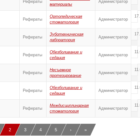
Рефераты
Администратор
материалы
17
Ортопедическая
Рефераты
Администратор
стоматология
17
Зуботехническая
Рефераты
Администратор
лаборатория
11
Обезболивание и
Рефераты
Администратор
седация
11
Несъемное
Рефераты
Администратор
протезирование
11
Обезболивание и
Рефераты
Администратор
седация
11
Междисциплинарная
Рефераты
Администратор
стоматология
2
3
4
5
›
»