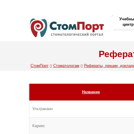
Учебн
центр
Реферат
СтомПорт
Стоматологам
Рефераты, лекции, доклад
Название
Ультракаин
Кариес