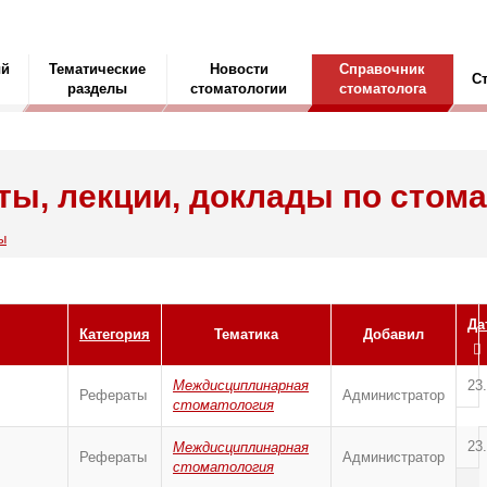
ый
Тематические
Новости
Справочник
С
разделы
стоматологии
стоматолога
ы, лекции, доклады по стом
ы
Да
Категория
Тематика
Добавил
Междисциплинарная
23
Рефераты
Администратор
стоматология
23
Междисциплинарная
Рефераты
Администратор
стоматология