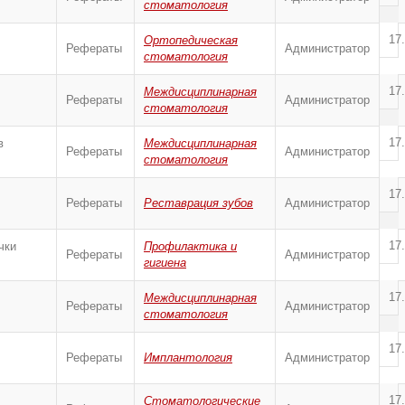
стоматология
17
Ортопедическая
Рефераты
Администратор
стоматология
17
Междисциплинарная
Рефераты
Администратор
стоматология
17
в
Междисциплинарная
Рефераты
Администратор
стоматология
17
Рефераты
Реставрация зубов
Администратор
17
чки
Профилактика и
Рефераты
Администратор
гигиена
17
Междисциплинарная
Рефераты
Администратор
стоматология
17
Рефераты
Имплантология
Администратор
17
Стоматологические