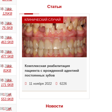
Статьи
.08.2016
.doc,
125KB
КЛИНИЧЕСКИЙ СЛУЧАЙ
.08.2016
.doc,
75.5KB
.08.2016
.doc,
463.5KB
.08.2016
.doc,
477.5KB
.08.2016
Комплексная реабилитация
.doc,
81KB
пациента с врожденной адентией
постоянных зубов
.08.2016
.doc,
11 ноября 2022
6226
171.5KB
.08.2016
.rtf,
553.9KB
Новости
.08.2016
.rtf,