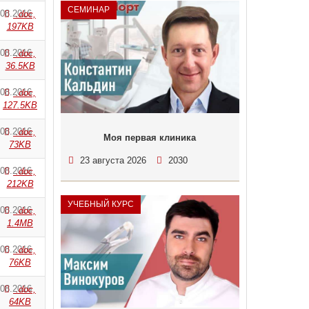
СЕМИНАР
.08.2016
.doc,
197KB
.08.2016
.doc,
36.5KB
.08.2016
.doc,
127.5KB
.08.2016
.doc,
Моя первая клиника
73KB
23 августа 2026
2030
.08.2016
.doc,
212KB
УЧЕБНЫЙ КУРС
.08.2016
.doc,
1.4MB
.08.2016
.doc,
76KB
.08.2016
.doc,
64KB