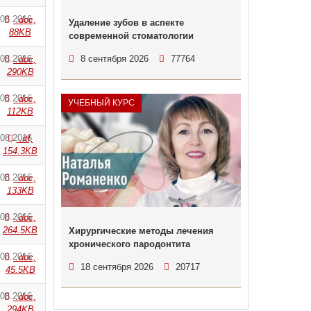
.08.2016
.doc,
Удаление зубов в аспекте
88KB
современной стоматологии
.08.2016
8 сентября 2026
77764
.doc,
290KB
.08.2016
.doc,
УЧЕБНЫЙ КУРС
112KB
.08.2016
.rtf,
154.3KB
.08.2016
.doc,
133KB
.08.2016
.doc,
264.5KB
Хирургические методы лечения
хронического пародонтита
.08.2016
.doc,
18 сентября 2026
20717
45.5KB
.08.2016
.doc,
294KB