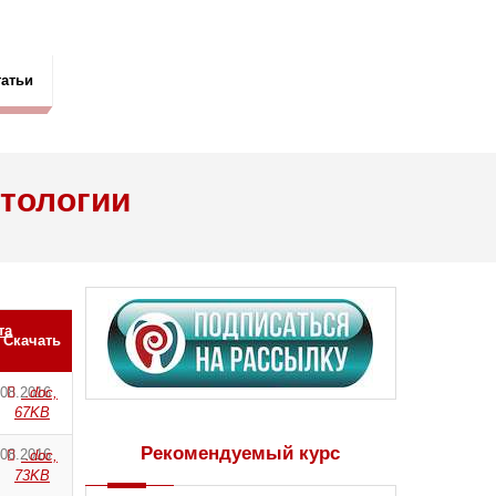
татьи
атологии
та
Скачать
.08.2016
.doc,
67KB
Рекомендуемый курс
.08.2016
.doc,
73KB