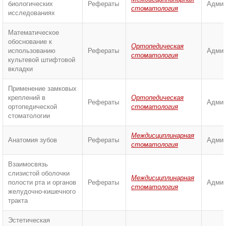
биологических
Рефераты
Админ
стоматология
исследованиях
Математическое
обоснование к
Ортопедическая
использованию
Рефераты
Админ
стоматология
культевой штифтовой
вкладки
Применение замковых
креплений в
Ортопедическая
Рефераты
Админ
ортопедической
стоматология
стоматологии
Междисциплинарная
Анатомия зубов
Рефераты
Админ
стоматология
Взаимосвязь
слизистой оболочки
Междисциплинарная
полости рта и органов
Рефераты
Админ
стоматология
желудочно-кишечного
тракта
Эстетическая