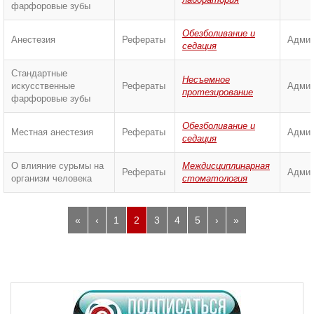
фарфоровые зубы
Обезболивание и
Анестезия
Рефераты
Админ
седация
Стандартные
Несъемное
искусственные
Рефераты
Админ
протезирование
фарфоровые зубы
Обезболивание и
Местная анестезия
Рефераты
Админ
седация
О влияние сурьмы на
Междисциплинарная
Рефераты
Админ
организм человека
стоматология
«
‹
1
2
3
4
5
›
»