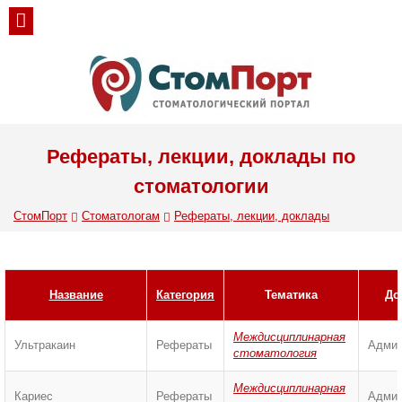
Рефераты, лекции, доклады по
стоматологии
СтомПорт
Стоматологам
Рефераты, лекции, доклады
Название
Категория
Тематика
До
Междисциплинарная
Ультракаин
Рефераты
Админ
стоматология
Междисциплинарная
Кариес
Рефераты
Админ