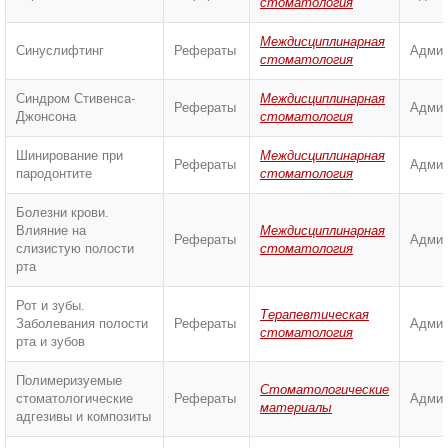
стоматология
Междисциплинарная
Синуслифтинг
Рефераты
Админ
стоматология
Синдром Стивенса-
Междисциплинарная
Рефераты
Админ
Джонсона
стоматология
Шинирование при
Междисциплинарная
Рефераты
Админ
пародонтите
стоматология
Болезни крови.
Влияние на
Междисциплинарная
Рефераты
Админ
слизистую полости
стоматология
рта
Рот и зубы.
Терапевтическая
Заболевания полости
Рефераты
Админ
стоматология
рта и зубов
Полимеризуемые
Стоматологические
стоматологические
Рефераты
Админ
материалы
адгезивы и композиты