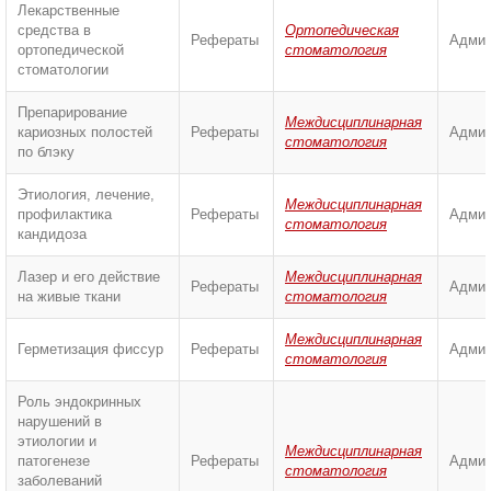
Лекарственные
средства в
Ортопедическая
Рефераты
Админ
ортопедической
стоматология
стоматологии
Препарирование
Междисциплинарная
кариозных полостей
Рефераты
Админ
стоматология
по блэку
Этиология, лечение,
Междисциплинарная
профилактика
Рефераты
Админ
стоматология
кандидоза
Лазер и его действие
Междисциплинарная
Рефераты
Админ
на живые ткани
стоматология
Междисциплинарная
Герметизация фиссур
Рефераты
Админ
стоматология
Роль эндокринных
нарушений в
этиологии и
Междисциплинарная
патогенезе
Рефераты
Админ
стоматология
заболеваний