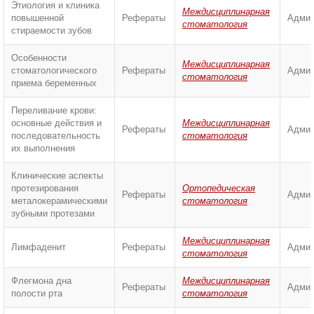
Этиология и клиника
Междисциплинарная
повышенной
Рефераты
Админ
стоматология
стираемости зубов
Особенности
Междисциплинарная
стоматологического
Рефераты
Админ
стоматология
приема беременных
Переливание крови:
основные действия и
Междисциплинарная
Рефераты
Админ
последовательность
стоматология
их выполнения
Клинические аспекты
протезирования
Ортопедическая
Рефераты
Админ
металокерамическими
стоматология
зубными протезами
Междисциплинарная
Лимфаденит
Рефераты
Админ
стоматология
Флегмона дна
Междисциплинарная
Рефераты
Админ
полости рта
стоматология