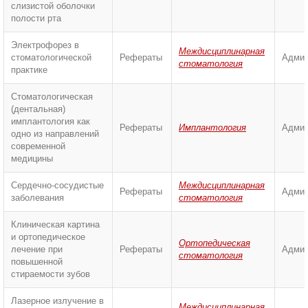
слизистой оболочки
полости рта
Электрофорез в
Междисциплинарная
стоматологической
Рефераты
Админ
стоматология
практике
Стоматологическая
(дентальная)
имплантология как
Рефераты
Имплантология
Админ
одно из направлений
современной
медицины
Сердечно-сосудистые
Междисциплинарная
Рефераты
Админ
заболевания
стоматология
Клиническая картина
и ортопедическое
Ортопедическая
лечение при
Рефераты
Админ
стоматология
повышенной
стираемости зубов
Лазерное излучение в
Междисциплинарная