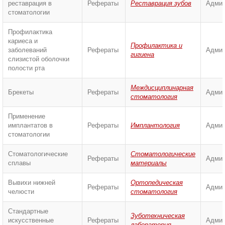
реставрация в
Рефераты
Реставрация зубов
Админ
стоматологии
Профилактика
кариеса и
Профилактика и
заболеваний
Рефераты
Админ
гигиена
слизистой оболочки
полости рта
Междисциплинарная
Брекеты
Рефераты
Админ
стоматология
Применение
имплантатов в
Рефераты
Имплантология
Админ
стоматологии
Стоматологические
Стоматологические
Рефераты
Админ
сплавы
материалы
Вывихи нижней
Ортопедическая
Рефераты
Админ
челюсти
стоматология
Стандартные
Зуботехническая
искусственные
Рефераты
Админ
лаборатория