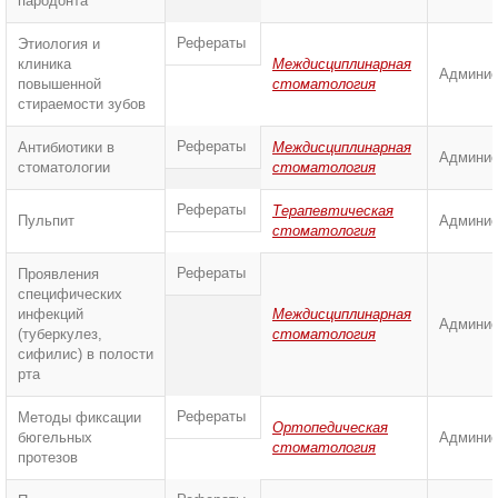
пародонта
Рефераты
Этиология и
клиника
Междисциплинарная
Админис
повышенной
стоматология
стираемости зубов
Рефераты
Антибиотики в
Междисциплинарная
Админис
стоматологии
стоматология
Рефераты
Терапевтическая
Пульпит
Админис
стоматология
Рефераты
Проявления
специфических
инфекций
Междисциплинарная
Админис
(туберкулез,
стоматология
сифилис) в полости
рта
Рефераты
Методы фиксации
Ортопедическая
бюгельных
Админис
стоматология
протезов