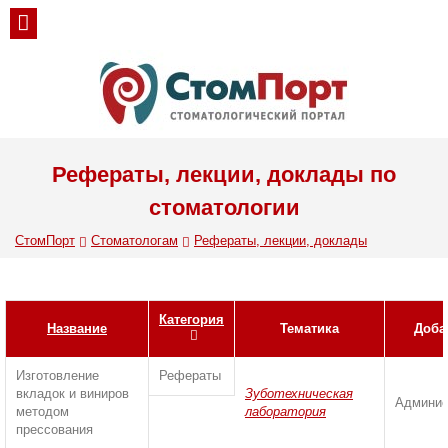
Рефераты, лекции, доклады по
стоматологии
СтомПорт
Стоматологам
Рефераты, лекции, доклады
Категория
Название
Тематика
Доба
Изготовление
Рефераты
вкладок и виниров
Зуботехническая
Админис
методом
лаборатория
прессования