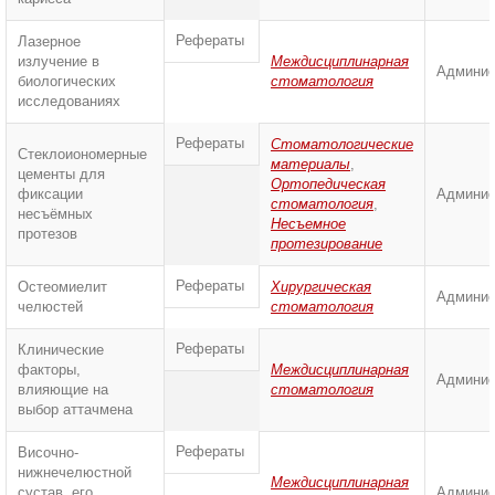
Рефераты
Лазерное
излучение в
Междисциплинарная
Админис
биологических
стоматология
исследованиях
Рефераты
Стоматологические
Стеклоиономерные
материалы
,
цементы для
Ортопедическая
фиксации
Админис
стоматология
,
несъёмных
Несъемное
протезов
протезирование
Рефераты
Остеомиелит
Хирургическая
Админис
челюстей
стоматология
Рефераты
Клинические
факторы,
Междисциплинарная
Админис
влияющие на
стоматология
выбор аттачмена
Рефераты
Височно-
нижнечелюстной
Междисциплинарная
сустав, его
Админис