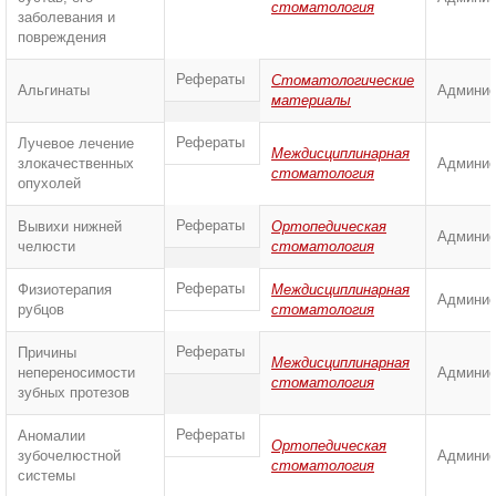
стоматология
заболевания и
повреждения
Рефераты
Стоматологические
Альгинаты
Админис
материалы
Рефераты
Лучевое лечение
Междисциплинарная
злокачественных
Админис
стоматология
опухолей
Рефераты
Вывихи нижней
Ортопедическая
Админис
челюсти
стоматология
Рефераты
Физиотерапия
Междисциплинарная
Админис
рубцов
стоматология
Рефераты
Причины
Междисциплинарная
непереносимости
Админис
стоматология
зубных протезов
Рефераты
Аномалии
Ортопедическая
зубочелюстной
Админис
стоматология
системы