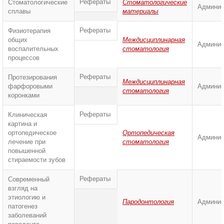
Рефераты
Стоматологические
Стоматологические
Админис
сплавы
материалы
Рефераты
Физиотерапия
общих
Междисциплинарная
Админис
воспалительных
стоматология
процессов
Рефераты
Протезирования
Междисциплинарная
фарфоровыми
Админис
стоматология
коронками
Рефераты
Клиническая
картина и
ортопедическое
Ортопедическая
Админис
лечение при
стоматология
повышенной
стираемости зубов
Рефераты
Современный
взгляд на
этиологию и
Пародонтология
Админис
патогенез
заболеваний