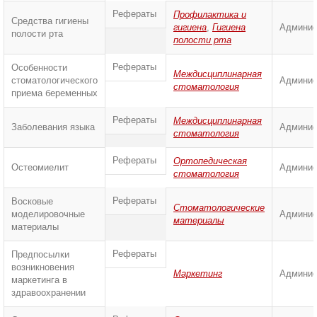
Рефераты
Профилактика и
Средства гигиены
гигиена
,
Гигиена
Админис
полости рта
полости рта
Рефераты
Особенности
Междисциплинарная
стоматологического
Админис
стоматология
приема беременных
Рефераты
Междисциплинарная
Заболевания языка
Админис
стоматология
Рефераты
Ортопедическая
Остеомиелит
Админис
стоматология
Рефераты
Восковые
Стоматологические
моделировочные
Админис
материалы
материалы
Рефераты
Предпосылки
возникновения
Маркетинг
Админис
маркетинга в
здравоохранении