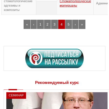
стоматологические
Стоматологические
Админис
адгезивы и
материалы
композиты
«
‹
1
2
3
4
5
›
»
Рекомендуемый курс
СЕМИНАР