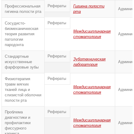
Рефераты
Профессиональная
Гигиена полости
Админис
гигиена полости рта
рта
Рефераты
Сосудисто-
биомеханичкеская
Междисциплинарная
теория развития
Админис
стоматология
патологии
пародонта
Рефераты
Стандартные
Зуботехническая
искусственные
Админис
лаборатория
фарфоровые зубы
Рефераты
Физиотерапия
травм мягких
Междисциплинарная
тканей лица и
Админис
стоматология
слизистой оболочки
полости рта
Рефераты
Проблема
диагностики и
Междисциплинарная
профилактики
Админис
стоматология
фиссурного
кариеса