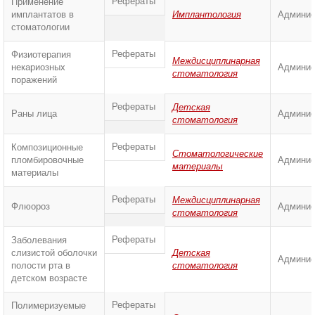
Рефераты
Применение
имплантатов в
Имплантология
Админис
стоматологии
Рефераты
Физиотерапия
Междисциплинарная
некариозных
Админис
стоматология
поражений
Рефераты
Детская
Раны лица
Админис
стоматология
Рефераты
Композиционные
Стоматологические
пломбировочные
Админис
материалы
материалы
Рефераты
Междисциплинарная
Флюороз
Админис
стоматология
Рефераты
Заболевания
слизистой оболочки
Детская
Админис
полости рта в
стоматология
детском возрасте
Рефераты
Полимеризуемые