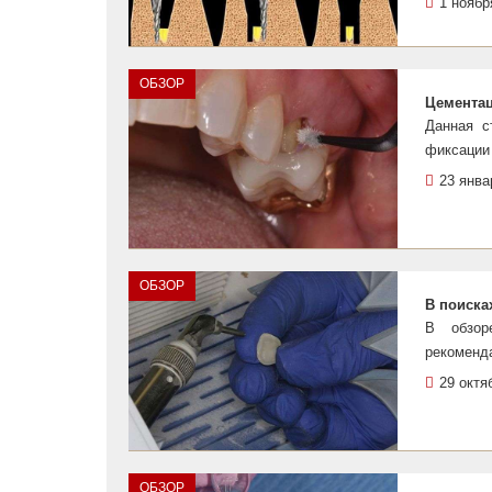
1 ноябр
ОБЗОР
Цементац
Данная с
фиксации
23 янва
ОБЗОР
В поиска
В обзор
рекоменд
29 октя
ОБЗОР