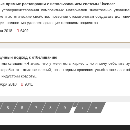
ые прямые реставрации с использованием системы Uveneer
 усовершенствования композитных материалов значительно улучшил
ие и эстетические свойства, позволив стоматологам создавать долгове
ции, полностью удовлетворяющие желаниям пациентов.
ря 2018
6402
учный подход к отбеливанию
о мы слышим «Я знаю, что у меня есть кариес… но я хочу отбелить зу
 коробит от таких заявлений, но с годами красивая улыбка заняла сто
 индустрии красоты...
ября 2018
9341
…
5
6
7
8
9
›
»