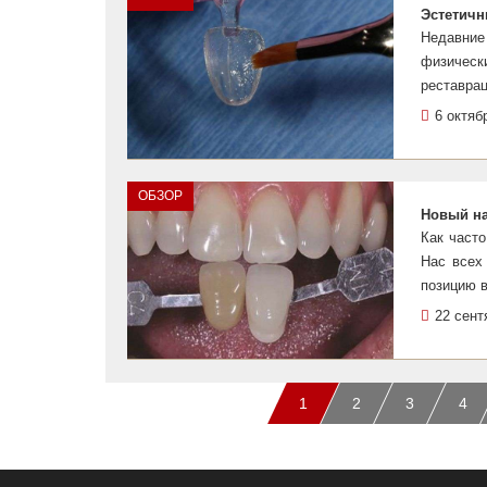
Эстетичн
Недавние
физическ
реставра
6 октяб
ОБЗОР
Новый на
Как част
Нас всех
позицию в
22 сент
1
2
3
4