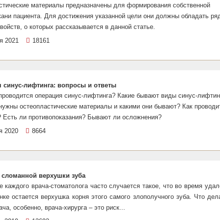
стические материалы предназначены для формирования собственной
кани пациента. Для достижения указанной цели они должны обладать ря
войств, о которых рассказывается в данной статье.
я 2021
18161
 синус-лифтинга: вопросы и ответы
проводится операция синус-лифтинга? Какие бывают виды синус-лифтин
нужны остеопластические материалы и какими они бывают? Как проводи
? Есть ли противопоказания? Бывают ли осложнения?
я 2020
8664
 сломанной верхушки зуба
е каждого врача-стоматолога часто случается такое, что во время уда
нке остается верхушка корня этого самого злополучного зуба. Что дел
ача, особенно, врача-хирурга – это риск...