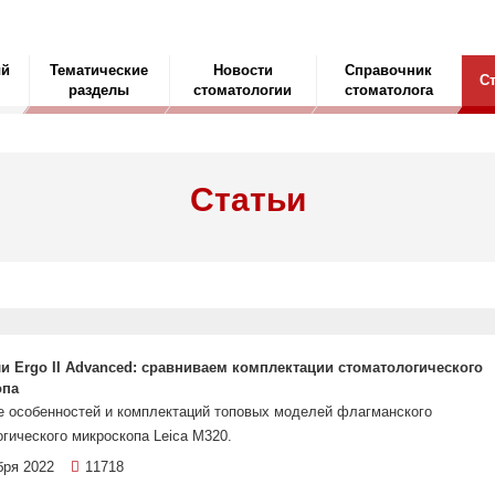
ый
Тематические
Новости
Справочник
С
разделы
стоматологии
стоматолога
Статьи
ли Ergo II Advanced: сравниваем комплектации стоматологического
опа
е особенностей и комплектаций топовых моделей флагманского
гического микроскопа Leica M320.
бря 2022
11718