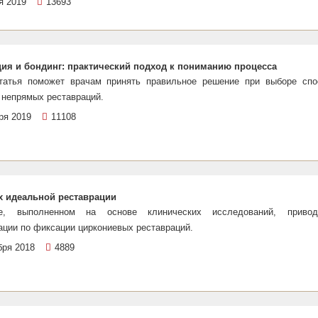
я 2019
13693
ия и бондинг: практический подход к пониманию процесса
татья поможет врачам принять правильное решение при выборе спо
 непрямых реставраций.
ря 2019
11108
х идеальной реставрации
е, выполненном на основе клинических исследований, привод
ации по фиксации циркониевых реставраций.
бря 2018
4889