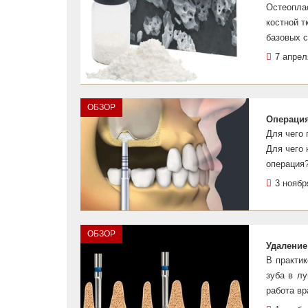
Остеопла
костной т
базовых с
7 апрел
ОБЗОР
Операция
Для чего 
Для чего 
операция
3 ноябр
ОБЗОР
Удаление
В практик
зуба в лу
работа вр