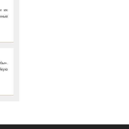
и их
чные
бы».
йкую