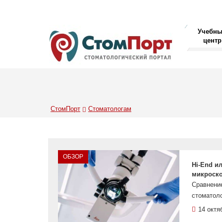
Учебн
центр
СтомПорт
Стоматологам
ОБЗОР
Hi-End и
микроск
Сравнени
стоматоло
14 октя