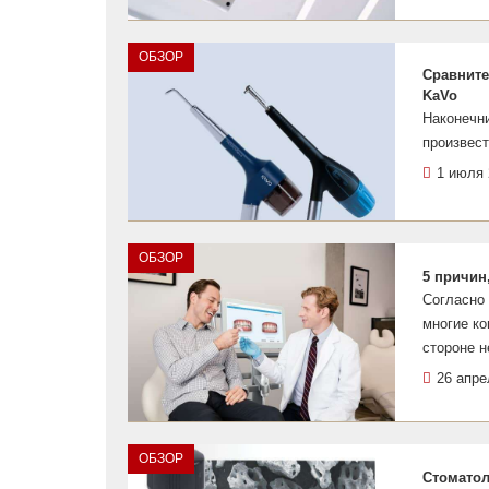
ОБЗОР
Сравните
KaVo
Наконечн
произвест
1 июля 
ОБЗОР
5 причин
Согласно 
многие к
стороне н
26 апре
ОБЗОР
Стоматол