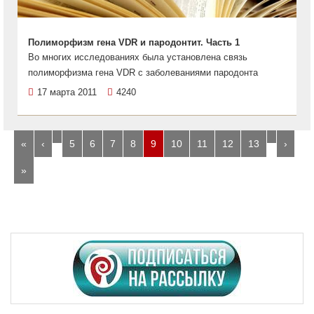
Полиморфизм гена VDR и пародонтит. Часть 1
Во многих исследованиях была установлена связь
полиморфизма гена VDR с заболеваниями пародонта
17 марта 2011
4240
…
…
«
‹
5
6
7
8
9
10
11
12
13
›
»