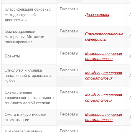
Рефераты
Классификация основных
методов лучевой
Диагностика
А
диагностики
Рефераты
Композиционные
Стоматологические
материалы. Методики
А
материалы
пломбирования
Рефераты
Междисциплинарная
Брекеты
А
стоматология
Рефераты
Этиология и клиника
Междисциплинарная
повышенной стираемости
А
стоматология
зубов
Рефераты
Схема лечения
Междисциплинарная
хронического катарального
А
стоматология
гингивита лёгкой степени
Рефераты
Ожоги в хирургической
Междисциплинарная
А
стоматологии
стоматология
Рефераты
Физиотерапия общих