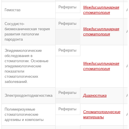
Рефераты
Междисциплинарная
Гемостаз
А
стоматология
Рефераты
Сосудисто-
биомеханичкеская теория
Междисциплинарная
А
развития патологии
стоматология
пародонта
Рефераты
Эпидемиологические
обследования в
стоматологии. Основные
Междисциплинарная
эпидемиологические
А
стоматология
показатели
стоматологических
заболеваний.
Рефераты
Электроодонтодиагностика
Диагностика
А
Рефераты
Полимеризуемые
Стоматологические
стоматологические
А
материалы
адгезивы и композиты