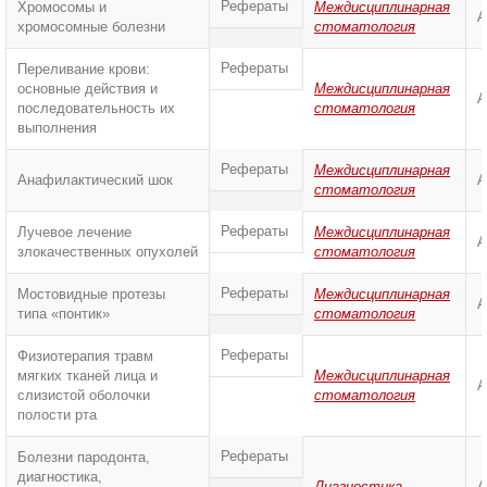
Рефераты
Хромосомы и
Междисциплинарная
А
хромосомные болезни
стоматология
Рефераты
Переливание крови:
основные действия и
Междисциплинарная
А
последовательность их
стоматология
выполнения
Рефераты
Междисциплинарная
Анафилактический шок
А
стоматология
Рефераты
Лучевое лечение
Междисциплинарная
А
злокачественных опухолей
стоматология
Рефераты
Мостовидные протезы
Междисциплинарная
А
типа «понтик»
стоматология
Рефераты
Физиотерапия травм
мягких тканей лица и
Междисциплинарная
А
слизистой оболочки
стоматология
полости рта
Рефераты
Болезни пародонта,
диагностика,
Диагностика
А