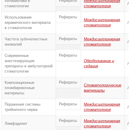
Рефераты
Антибиотики в
Междисциплинарная
А
стоматологии
стоматология
Рефераты
Использование
Междисциплинарная
керамического материала
А
стоматология
в стоматологии
Рефераты
Частота зубочелюстных
Междисциплинарная
А
аномалий
стоматология
Рефераты
Современные
анестезирующие
Обезболивание и
А
препараты в амбулаторной
седация
стоматологии
Рефераты
Композиционные
Стоматологические
пломбировочные
А
материалы
материалы
Рефераты
Поражения системы
Междисциплинарная
А
тройничного нерва
стоматология
Рефераты
Междисциплинарная
Лимфаденит
А
стоматология