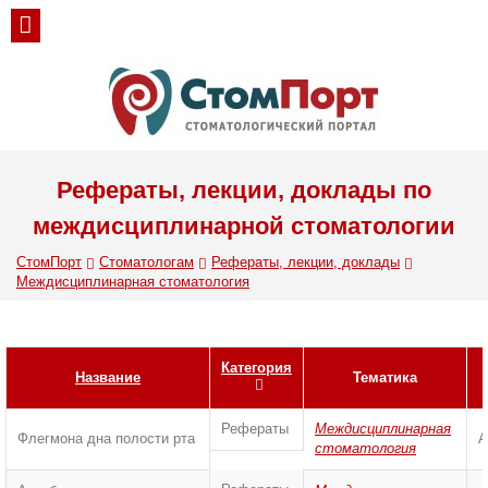
Рефераты, лекции, доклады по
междисциплинарной стоматологии
СтомПорт
Стоматологам
Рефераты, лекции, доклады
Междисциплинарная стоматология
Категория
Название
Тематика
Рефераты
Междисциплинарная
Флегмона дна полости рта
А
стоматология