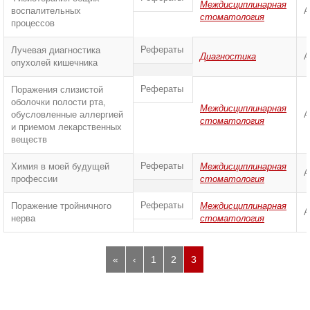
Междисциплинарная
воспалительных
А
стоматология
процессов
Рефераты
Лучевая диагностика
Диагностика
А
опухолей кишечника
Рефераты
Поражения слизистой
оболочки полости рта,
Междисциплинарная
обусловленные аллергией
А
стоматология
и приемом лекарственных
веществ
Рефераты
Химия в моей будущей
Междисциплинарная
А
профессии
стоматология
Рефераты
Поражение тройничного
Междисциплинарная
А
нерва
стоматология
«
‹
1
2
3