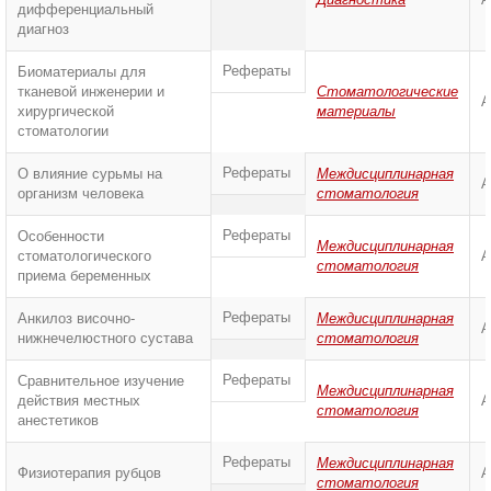
дифференциальный
диагноз
Рефераты
Биоматериалы для
тканевой инженерии и
Стоматологические
А
хирургической
материалы
стоматологии
Рефераты
О влияние сурьмы на
Междисциплинарная
А
организм человека
стоматология
Рефераты
Особенности
Междисциплинарная
стоматологического
А
стоматология
приема беременных
Рефераты
Анкилоз височно-
Междисциплинарная
А
нижнечелюстного сустава
стоматология
Рефераты
Сравнительное изучение
Междисциплинарная
действия местных
А
стоматология
анестетиков
Рефераты
Междисциплинарная
Физиотерапия рубцов
А
стоматология