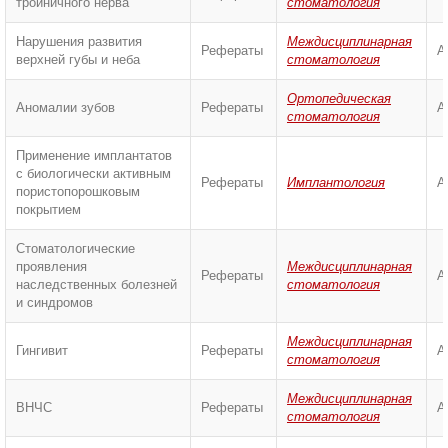
тройничного нерва
стоматология
Нарушения развития
Междисциплинарная
Рефераты
А
верхней губы и неба
стоматология
Ортопедическая
Аномалии зубов
Рефераты
А
стоматология
Применение имплантатов
с биологически активным
Рефераты
Имплантология
А
пористопорошковым
покрытием
Стоматологические
проявления
Междисциплинарная
Рефераты
А
наследственных болезней
стоматология
и синдромов
Междисциплинарная
Гингивит
Рефераты
А
стоматология
Междисциплинарная
ВНЧС
Рефераты
А
стоматология