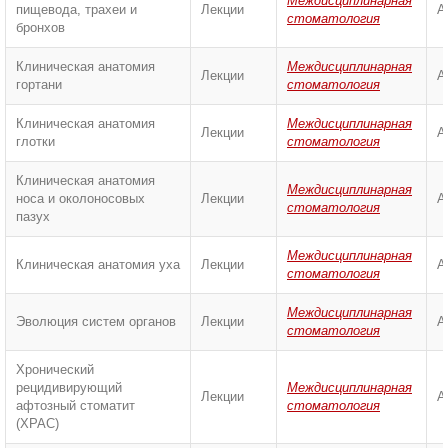
Междисциплинарная
пищевода, трахеи и
Лекции
А
стоматология
бронхов
Клиническая анатомия
Междисциплинарная
Лекции
А
гортани
стоматология
Клиническая анатомия
Междисциплинарная
Лекции
А
глотки
стоматология
Клиническая анатомия
Междисциплинарная
носа и околоносовых
Лекции
А
стоматология
пазух
Междисциплинарная
Клиническая анатомия уха
Лекции
А
стоматология
Междисциплинарная
Эволюция систем органов
Лекции
А
стоматология
Хронический
рецидивирующий
Междисциплинарная
Лекции
А
афтозный стоматит
стоматология
(ХРАС)