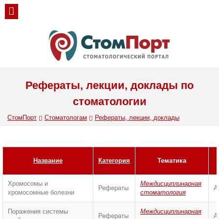
Рефераты, лекции, доклады по
стоматологии
СтомПорт
Стоматологам
Рефераты, лекции, доклады
Название
Категория
Тематика
Хромосомы и
Междисциплинарная
Рефераты
А
хромосомные болезни
стоматология
Поражения системы
Междисциплинарная
Рефераты
А