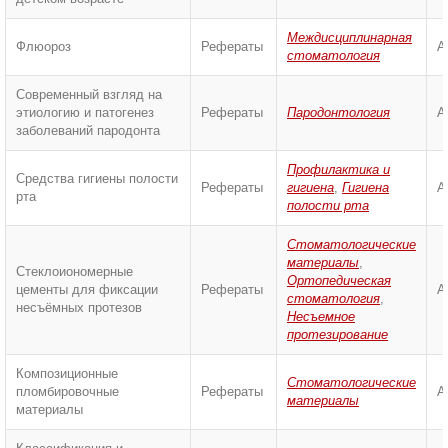
Междисциплинарная
Флюороз
Рефераты
А
стоматология
Современный взгляд на
этиологию и патогенез
Рефераты
Пародонтология
А
заболеваний пародонта
Профилактика и
Средства гигиены полости
Рефераты
гигиена
,
Гигиена
А
рта
полости рта
Стоматологические
материалы
,
Стеклоиономерные
Ортопедическая
цементы для фиксации
Рефераты
А
стоматология
,
несъёмных протезов
Несъемное
протезирование
Композиционные
Стоматологические
пломбировочные
Рефераты
А
материалы
материалы