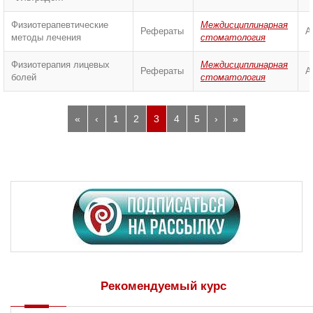
Физиотерапевтические
Междисциплинарная
Рефераты
А
методы лечения
стоматология
Физиотерапия лицевых
Междисциплинарная
Рефераты
А
болей
стоматология
«
‹
1
2
3
4
5
›
»
Рекомендуемый курс