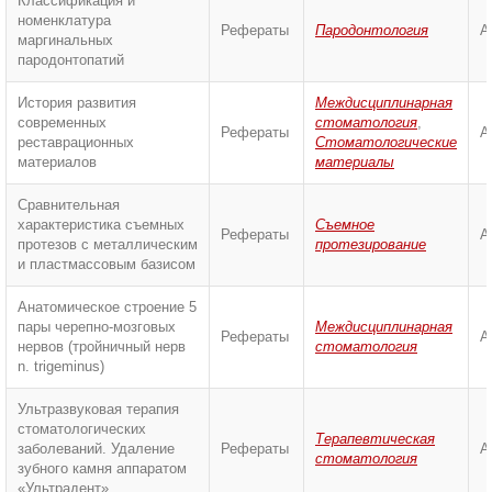
Классификация и
номенклатура
Рефераты
Пародонтология
А
маргинальных
пародонтопатий
История развития
Междисциплинарная
современных
стоматология
,
Рефераты
А
реставрационных
Стоматологические
материалов
материалы
Сравнительная
характеристика съемных
Съемное
Рефераты
А
протезов с металлическим
протезирование
и пластмассовым базисом
Анатомическое строение 5
пары черепно-мозговых
Междисциплинарная
Рефераты
А
нервов (тройничный нерв
стоматология
n. trigeminus)
Ультразвуковая терапия
стоматологических
Терапевтическая
заболеваний. Удаление
Рефераты
А
стоматология
зубного камня аппаратом
«Ультрадент»