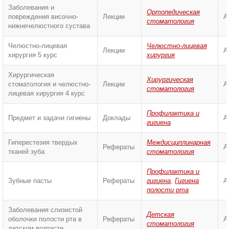
Заболевания и
Ортопедическая
повреждения височно-
Лекции
А
стоматология
нижнечелюстного сустава
Челюстно-лицевая
Челюстно-лицевая
Лекции
А
хирургия 5 курс
хирургия
Хирургическая
Хирургическая
стоматология и челюстно-
Лекции
А
стоматология
лицевая хирургия 4 курс
Профилактика и
Предмет и задачи гигиены
Доклады
А
гигиена
Гиперестезия твердых
Междисциплинарная
Рефераты
А
тканей зуба
стоматология
Профилактика и
Зубные пасты
Рефераты
гигиена
,
Гигиена
А
полости рта
Заболевания слизистой
Детская
оболочки полости рта в
Рефераты
А
стоматология
детском возрасте