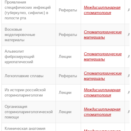
Проявления
специфических инфекций
Междисциплинарная
Рефераты
А
(туберкулез, сифилис) в
стоматология
полости рта
Восковые
Стоматологические
моделировочные
Рефераты
А
материалы
материалы
Альвеолит
Стоматологические
фиброзирующий
Лекции
А
материалы
идиопатический
Стоматологические
Легкоплавкие сплавы
Рефераты
А
материалы
Из истории российской
Междисциплинарная
Лекции
А
оториноларингологии
стоматология
Организация
Междисциплинарная
оториноларингологической
Лекции
А
стоматология
помощи
Клиническая анатомия