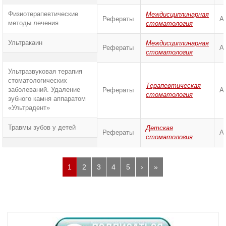
Физиотерапевтические
Междисциплинарная
Рефераты
А
методы лечения
стоматология
Ультракаин
Междисциплинарная
Рефераты
А
стоматология
Ультразвуковая терапия
стоматологических
Терапевтическая
заболеваний. Удаление
Рефераты
А
стоматология
зубного камня аппаратом
«Ультрадент»
Травмы зубов у детей
Детская
Рефераты
А
стоматология
1
2
3
4
5
›
»