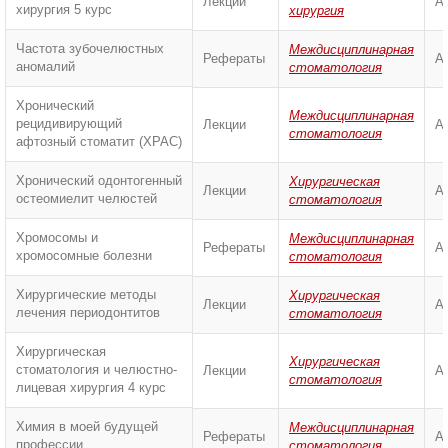
Лекции
А
хирургия 5 курс
хирургия
Частота зубочелюстных
Междисциплинарная
Рефераты
А
аномалий
стоматология
Хронический
Междисциплинарная
рецидивирующий
Лекции
А
стоматология
афтозный стоматит (ХРАС)
Хронический одонтогенный
Хирургическая
Лекции
А
остеомиелит челюстей
стоматология
Хромосомы и
Междисциплинарная
Рефераты
А
хромосомные болезни
стоматология
Хирургические методы
Хирургическая
Лекции
А
лечения периодонтитов
стоматология
Хирургическая
Хирургическая
стоматология и челюстно-
Лекции
А
стоматология
лицевая хирургия 4 курс
Химия в моей будущей
Междисциплинарная
Рефераты
А
профессии
стоматология