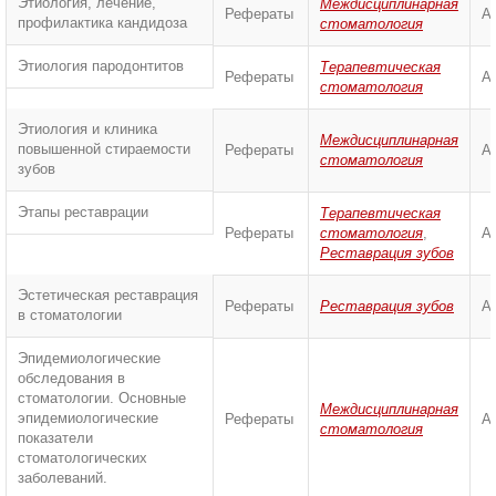
Этиология, лечение,
Междисциплинарная
Рефераты
А
профилактика кандидоза
стоматология
Этиология пародонтитов
Терапевтическая
Рефераты
А
стоматология
Этиология и клиника
Междисциплинарная
повышенной стираемости
Рефераты
А
стоматология
зубов
Этапы реставрации
Терапевтическая
Рефераты
стоматология
,
А
Реставрация зубов
Эстетическая реставрация
Рефераты
Реставрация зубов
А
в стоматологии
Эпидемиологические
обследования в
стоматологии. Основные
Междисциплинарная
эпидемиологические
Рефераты
А
стоматология
показатели
стоматологических
заболеваний.