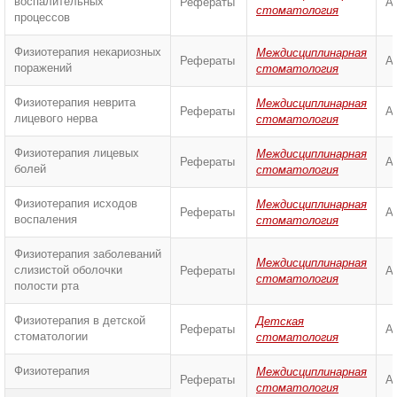
воспалительных
Рефераты
А
стоматология
процессов
Физиотерапия некариозных
Междисциплинарная
Рефераты
А
поражений
стоматология
Физиотерапия неврита
Междисциплинарная
Рефераты
А
лицевого нерва
стоматология
Физиотерапия лицевых
Междисциплинарная
Рефераты
А
болей
стоматология
Физиотерапия исходов
Междисциплинарная
Рефераты
А
воспаления
стоматология
Физиотерапия заболеваний
Междисциплинарная
слизистой оболочки
Рефераты
А
стоматология
полости рта
Физиотерапия в детской
Детская
Рефераты
А
стоматологии
стоматология
Физиотерапия
Междисциплинарная
Рефераты
А
стоматология