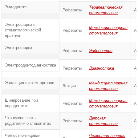
Эндодонтия
Терапевтическая
Рефераты
А
стоматология
Электрофорез в
Междисциплинарная
стоматологической
Рефераты
А
стоматология
практике
Электрофорез
Рефераты
Эндодонтия
А
Электроодонтодиагностика
Рефераты
Диагностика
А
Эволюция систем органов
Междисциплинарная
Лекции
А
стоматология
Шинирование при
Междисциплинарная
Рефераты
А
пародонтите
стоматология
Что нужно знать
Детская
Рефераты
А
родителям о стоматитах
стоматология
Челюстно-лицевая
Челюстно-лицевая