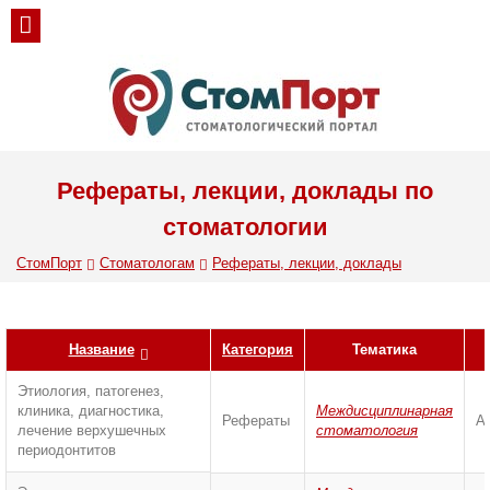
Рефераты, лекции, доклады по
стоматологии
СтомПорт
Стоматологам
Рефераты, лекции, доклады
Название
Категория
Тематика
Этиология, патогенез,
клиника, диагностика,
Междисциплинарная
Рефераты
А
лечение верхушечных
стоматология
периодонтитов