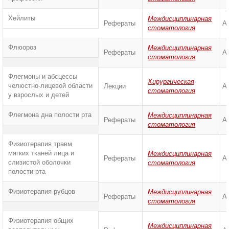
Хейлиты
Междисциплинарная
Рефераты
А
стоматология
Флюороз
Междисциплинарная
Рефераты
А
стоматология
Флегмоны и абсцессы
Хирургическая
челюстно-лицевой области
Лекции
А
стоматология
у взрослых и детей
Флегмона дна полости рта
Междисциплинарная
Рефераты
А
стоматология
Физиотерапия травм
мягких тканей лица и
Междисциплинарная
Рефераты
А
слизистой оболочки
стоматология
полости рта
Физиотерапия рубцов
Междисциплинарная
Рефераты
А
стоматология
Физиотерапия общих
Междисциплинарная