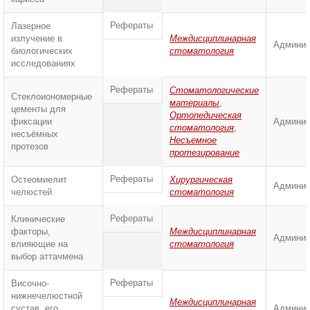
Рефераты
Лазерное
излучение в
Междисциплинарная
Админис
биологических
стоматология
исследованиях
Рефераты
Стоматологические
Стеклоиономерные
материалы
,
цементы для
Ортопедическая
фиксации
Админис
стоматология
,
несъёмных
Несъемное
протезов
протезирование
Рефераты
Остеомиелит
Хирургическая
Админис
челюстей
стоматология
Рефераты
Клинические
факторы,
Междисциплинарная
Админис
влияющие на
стоматология
выбор аттачмена
Рефераты
Височно-
нижнечелюстной
Междисциплинарная
сустав, его
Админис