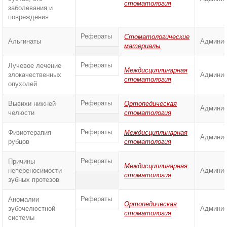
стоматология
заболевания и
повреждения
Рефераты
Стоматологические
Альгинаты
Админис
материалы
Рефераты
Лучевое лечение
Междисциплинарная
злокачественных
Админис
стоматология
опухолей
Рефераты
Вывихи нижней
Ортопедическая
Админис
челюсти
стоматология
Рефераты
Физиотерапия
Междисциплинарная
Админис
рубцов
стоматология
Рефераты
Причины
Междисциплинарная
непереносимости
Админис
стоматология
зубных протезов
Рефераты
Аномалии
Ортопедическая
зубочелюстной
Админис
стоматология
системы