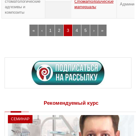
стоматологические
Стоматологические
Админис
адгезивы и
материалы
композиты
«
‹
1
2
3
4
5
›
»
Рекомендуемый курс
СЕМИНАР