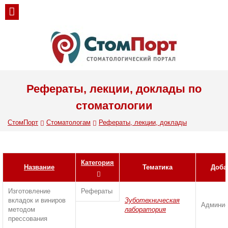
Рефераты, лекции, доклады по
стоматологии
СтомПорт
Стоматологам
Рефераты, лекции, доклады
Категория
Название
Тематика
Доба
Изготовление
Рефераты
вкладок и виниров
Зуботехническая
Админис
методом
лаборатория
прессования