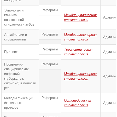
пародонта
Рефераты
Этиология и
клиника
Междисциплинарная
Админис
повышенной
стоматология
стираемости зубов
Рефераты
Антибиотики в
Междисциплинарная
Админис
стоматологии
стоматология
Рефераты
Терапевтическая
Пульпит
Админис
стоматология
Рефераты
Проявления
специфических
инфекций
Междисциплинарная
Админис
(туберкулез,
стоматология
сифилис) в полости
рта
Рефераты
Методы фиксации
Ортопедическая
бюгельных
Админис
стоматология
протезов