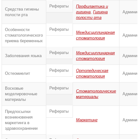
Рефераты
Профилактика и
Средства гигиены
гигиена
,
Гигиена
Админис
полости рта
полости рта
Рефераты
Особенности
Междисциплинарная
стоматологического
Админис
стоматология
приема беременных
Рефераты
Междисциплинарная
Заболевания языка
Админис
стоматология
Рефераты
Ортопедическая
Остеомиелит
Админис
стоматология
Рефераты
Восковые
Стоматологические
моделировочные
Админис
материалы
материалы
Рефераты
Предпосылки
возникновения
Маркетинг
Админис
маркетинга в
здравоохранении