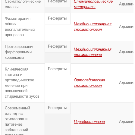
Рефераты
Стоматологические
Стоматологические
Админис
сплавы
материалы
Рефераты
Физиотерапия
общих
Междисциплинарная
Админис
воспалительных
стоматология
процессов
Рефераты
Протезирования
Междисциплинарная
фарфоровыми
Админис
стоматология
коронками
Рефераты
Клиническая
картина и
ортопедическое
Ортопедическая
Админис
лечение при
стоматология
повышенной
стираемости зубов
Рефераты
Современный
взгляд на
этиологию и
Пародонтология
Админис
патогенез
заболеваний