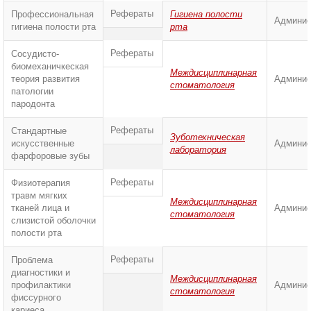
Рефераты
Профессиональная
Гигиена полости
Админис
гигиена полости рта
рта
Рефераты
Сосудисто-
биомеханичкеская
Междисциплинарная
теория развития
Админис
стоматология
патологии
пародонта
Рефераты
Стандартные
Зуботехническая
искусственные
Админис
лаборатория
фарфоровые зубы
Рефераты
Физиотерапия
травм мягких
Междисциплинарная
тканей лица и
Админис
стоматология
слизистой оболочки
полости рта
Рефераты
Проблема
диагностики и
Междисциплинарная
профилактики
Админис
стоматология
фиссурного
кариеса