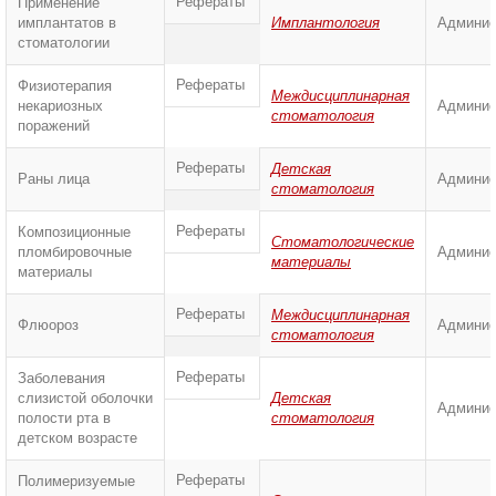
Рефераты
Применение
имплантатов в
Имплантология
Админис
стоматологии
Рефераты
Физиотерапия
Междисциплинарная
некариозных
Админис
стоматология
поражений
Рефераты
Детская
Раны лица
Админис
стоматология
Рефераты
Композиционные
Стоматологические
пломбировочные
Админис
материалы
материалы
Рефераты
Междисциплинарная
Флюороз
Админис
стоматология
Рефераты
Заболевания
слизистой оболочки
Детская
Админис
полости рта в
стоматология
детском возрасте
Рефераты
Полимеризуемые