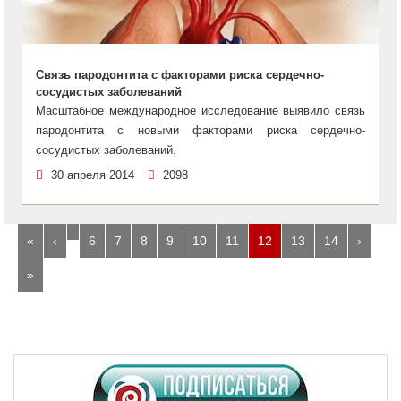
Связь пародонтита с факторами риска сердечно-
сосудистых заболеваний
Масштабное международное исследование выявило связь
пародонтита с новыми факторами риска сердечно-
сосудистых заболеваний.
30 апреля 2014
2098
…
«
‹
6
7
8
9
10
11
12
13
14
›
»