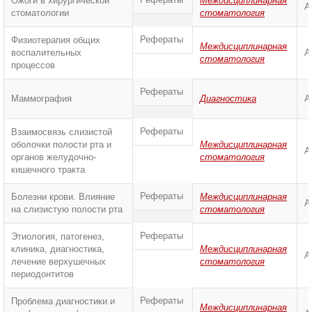
Ожоги в хирургической
Междисциплинарная
А
стоматологии
стоматология
Рефераты
Физиотерапия общих
Междисциплинарная
воспалительных
А
стоматология
процессов
Рефераты
Маммография
Диагностика
А
Рефераты
Взаимосвязь слизистой
оболочки полости рта и
Междисциплинарная
А
органов желудочно-
стоматология
кишечного тракта
Рефераты
Болезни крови. Влияние
Междисциплинарная
А
на слизистую полости рта
стоматология
Рефераты
Этиология, патогенез,
клиника, диагностика,
Междисциплинарная
А
лечение верхушечных
стоматология
периодонтитов
Рефераты
Проблема диагностики и
Междисциплинарная