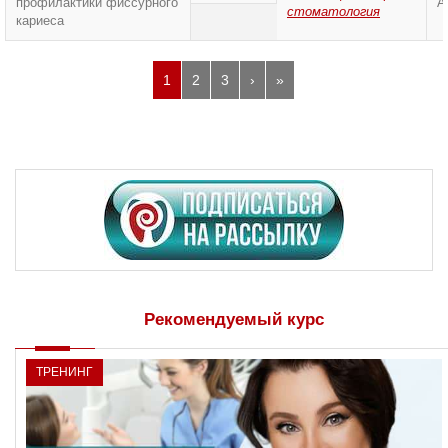
профилактики фиссурного
А
стоматология
кариеса
1
2
3
›
»
Рекомендуемый курс
ТРЕНИНГ