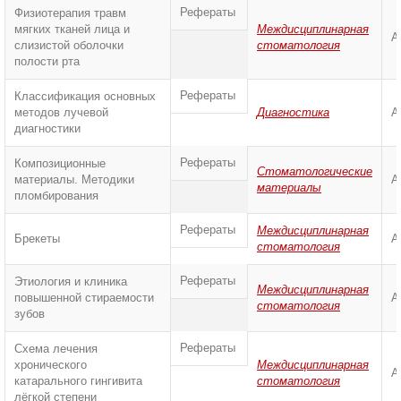
Рефераты
Физиотерапия травм
мягких тканей лица и
Междисциплинарная
А
слизистой оболочки
стоматология
полости рта
Рефераты
Классификация основных
методов лучевой
Диагностика
А
диагностики
Рефераты
Композиционные
Стоматологические
материалы. Методики
А
материалы
пломбирования
Рефераты
Междисциплинарная
Брекеты
А
стоматология
Рефераты
Этиология и клиника
Междисциплинарная
повышенной стираемости
А
стоматология
зубов
Рефераты
Схема лечения
хронического
Междисциплинарная
А
катарального гингивита
стоматология
лёгкой степени