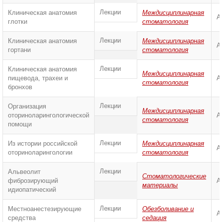
Лекции
Клиническая анатомия
Междисциплинарная
А
глотки
стоматология
Лекции
Клиническая анатомия
Междисциплинарная
А
гортани
стоматология
Лекции
Клиническая анатомия
Междисциплинарная
пищевода, трахеи и
А
стоматология
бронхов
Лекции
Организация
Междисциплинарная
оториноларингологической
А
стоматология
помощи
Лекции
Из истории российской
Междисциплинарная
А
оториноларингологии
стоматология
Лекции
Альвеолит
Стоматологические
фиброзирующий
А
материалы
идиопатический
Лекции
Местноанестезирующие
Обезболивание и
А
средства
седация