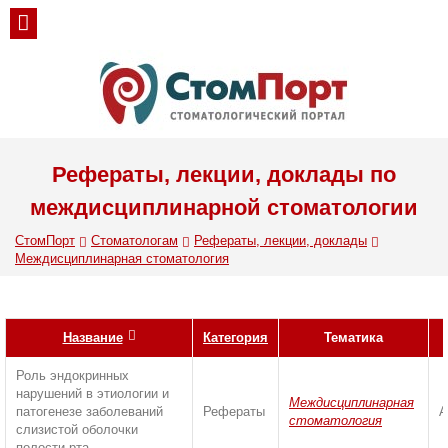
Рефераты, лекции, доклады по
междисциплинарной стоматологии
СтомПорт
Стоматологам
Рефераты, лекции, доклады
Междисциплинарная стоматология
Название
Категория
Тематика
Роль эндокринных
нарушений в этиологии и
Междисциплинарная
патогенезе заболеваний
Рефераты
А
стоматология
слизистой оболочки
полости рта