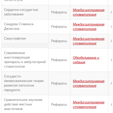
Сердечно-сосудистые
Междисциплинарная
Рефераты
А
заболевания
стоматология
Синдром Стивенса-
Междисциплинарная
Рефераты
А
Джонсона
стоматология
Синуслифтинг
Междисциплинарная
Рефераты
А
стоматология
Современные
анестезирующие
Обезболивание и
Рефераты
А
препараты в амбулаторной
седация
стоматологии
Сосудисто-
биомеханичкеская теория
Междисциплинарная
Рефераты
А
развития патологии
стоматология
пародонта
Сравнительное изучение
Междисциплинарная
действия местных
Рефераты
А
стоматология
анестетиков