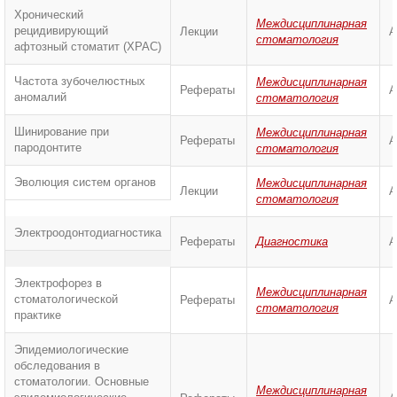
Хронический
Междисциплинарная
рецидивирующий
Лекции
А
стоматология
афтозный стоматит (ХРАС)
Частота зубочелюстных
Междисциплинарная
Рефераты
А
аномалий
стоматология
Шинирование при
Междисциплинарная
Рефераты
А
пародонтите
стоматология
Эволюция систем органов
Междисциплинарная
Лекции
А
стоматология
Электроодонтодиагностика
Рефераты
Диагностика
А
Электрофорез в
Междисциплинарная
стоматологической
Рефераты
А
стоматология
практике
Эпидемиологические
обследования в
стоматологии. Основные
Междисциплинарная