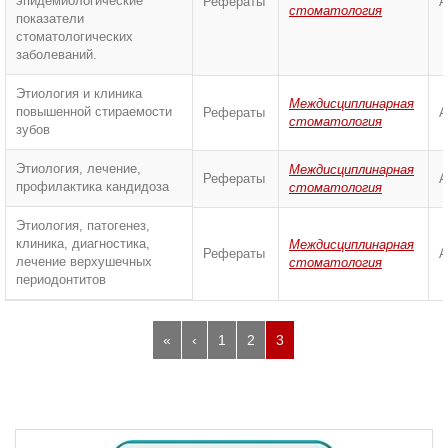
эпидемиологические
Рефераты
А
стоматология
показатели
стоматологических
заболеваний.
Этиология и клиника
Междисциплинарная
повышенной стираемости
Рефераты
А
стоматология
зубов
Этиология, лечение,
Междисциплинарная
Рефераты
А
профилактика кандидоза
стоматология
Этиология, патогенез,
клиника, диагностика,
Междисциплинарная
Рефераты
А
лечение верхушечных
стоматология
периодонтитов
«
‹
1
2
3