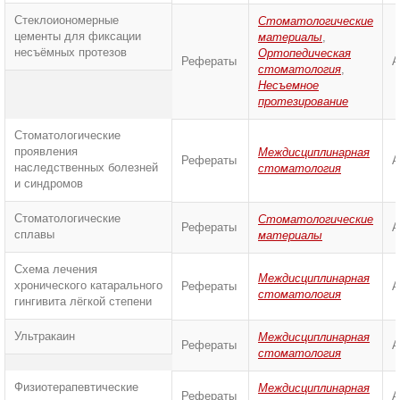
Стеклоиономерные
Стоматологические
цементы для фиксации
материалы
,
несъёмных протезов
Ортопедическая
Рефераты
А
стоматология
,
Несъемное
протезирование
Стоматологические
проявления
Междисциплинарная
Рефераты
А
наследственных болезней
стоматология
и синдромов
Стоматологические
Стоматологические
Рефераты
А
сплавы
материалы
Схема лечения
Междисциплинарная
хронического катарального
Рефераты
А
стоматология
гингивита лёгкой степени
Ультракаин
Междисциплинарная
Рефераты
А
стоматология
Физиотерапевтические
Междисциплинарная
Рефераты
А