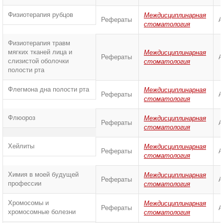
Физиотерапия рубцов
Междисциплинарная
Рефераты
А
стоматология
Физиотерапия травм
мягких тканей лица и
Междисциплинарная
Рефераты
А
слизистой оболочки
стоматология
полости рта
Флегмона дна полости рта
Междисциплинарная
Рефераты
А
стоматология
Флюороз
Междисциплинарная
Рефераты
А
стоматология
Хейлиты
Междисциплинарная
Рефераты
А
стоматология
Химия в моей будущей
Междисциплинарная
Рефераты
А
профессии
стоматология
Хромосомы и
Междисциплинарная
Рефераты
А
хромосомные болезни
стоматология