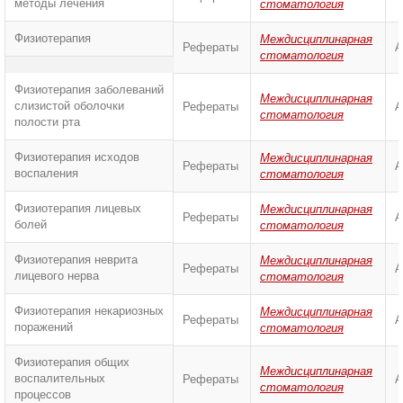
методы лечения
стоматология
Физиотерапия
Междисциплинарная
Рефераты
А
стоматология
Физиотерапия заболеваний
Междисциплинарная
слизистой оболочки
Рефераты
А
стоматология
полости рта
Физиотерапия исходов
Междисциплинарная
Рефераты
А
воспаления
стоматология
Физиотерапия лицевых
Междисциплинарная
Рефераты
А
болей
стоматология
Физиотерапия неврита
Междисциплинарная
Рефераты
А
лицевого нерва
стоматология
Физиотерапия некариозных
Междисциплинарная
Рефераты
А
поражений
стоматология
Физиотерапия общих
Междисциплинарная
воспалительных
Рефераты
А
стоматология
процессов